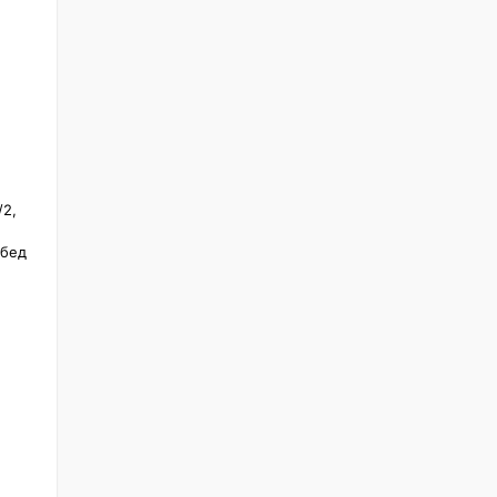
2, 
бед 