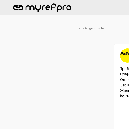
Back to groups list
Треб
Граф
Опла
Заби
Жиль
Конт