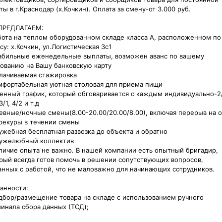
ты в г.Краснодар (х.Кочкин). Оплата за смену-от 3.000 руб.

РЕДЛАГАЕМ:

бота на теплом оборудованном складе класса А, расположенном по 
су: х.Кочкин, ул.Логистическая 3с1

абильные еженедельные выплаты, возможен аванс по вашему 
ованию на Вашу банковскую карту

лачиваемая стажировка

мфортабельная уютная столовая для приема пищи

енный график, который обговаривается с каждым индивидуально-2/
3/1, 4/2 и т.д

евные/ночные смены(8.00-20.00/20.00/8.00), включая перерыв на о
рекуры в течении смены

ужебная бесплатная развозка до объекта и обратно

ужелюбный коллектив

личие опыта не важно. В нашей компании есть опытный бригадир, 
рый всегда готов помочь в решении сопутствующих вопросов, 
анных с работой, что не маловажно для начинающих сотрудников.

анности:

дбор/pазмещениe товapa нa складе с использовaниeм ручногo 
иналa cбора данныx (TСД);
