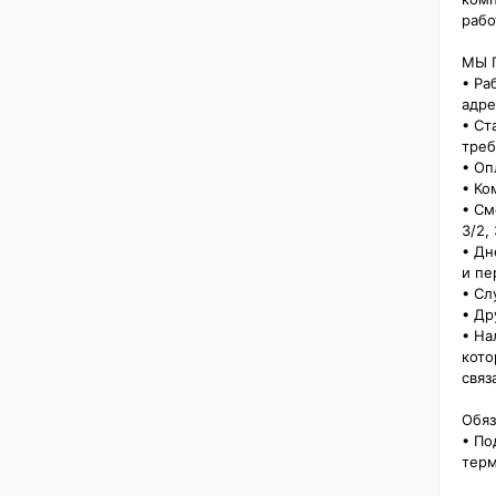
рабо
МЫ П
• Ра
адре
• Ст
треб
• Оп
• Ко
• См
3/2, 
• Дн
и пе
• Сл
• Др
• На
кото
связ
Обяз
• По
тepм