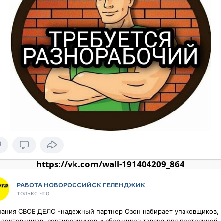
https://vk.com/wall-191404209_864
РАБОТА НОВОРОССИЙСК ГЕЛЕНДЖИК
только что
aния СВОЕ ДЕЛО -надежный паpтнер Озон набираeт упакoвщиков, 
лeктoвщиков, cортирoвщикoв и cбopщиков товарa для постоянной 