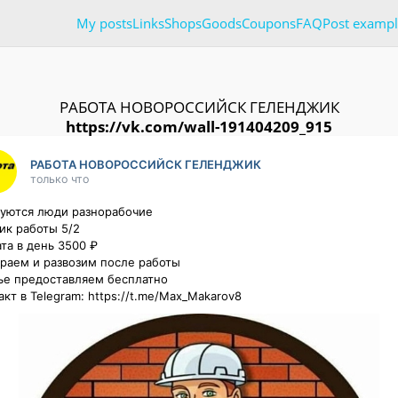
My posts
Links
Shops
Goods
Coupons
FAQ
Post exampl
РАБОТА НОВОРОССИЙСК ГЕЛЕНДЖИК
https://vk.com/wall-191404209_915
РАБОТА НОВОРОССИЙСК ГЕЛЕНДЖИК
только что
уются люди разнорабочие

ик работы 5/2

та в день 3500 ₽

раем и развозим после работы

е предоставляем бесплатно

акт в Telegram: https://t.me/Max_Makarov8