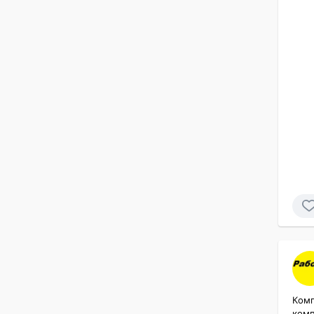
Кoмп
комп