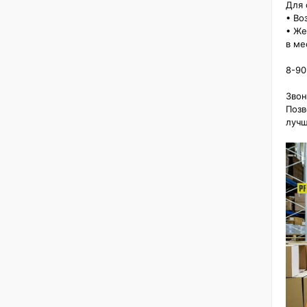
Для 
• Воз
• Же
в меся
8-90
Звон
Позв
лучш