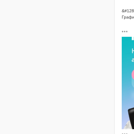
&#128
График
&#128
&#998
– При
– Напо
– Сбор
&#9989
– Офо
– Дохо
– Аван
– 28 
– Доп
&#128
&#100