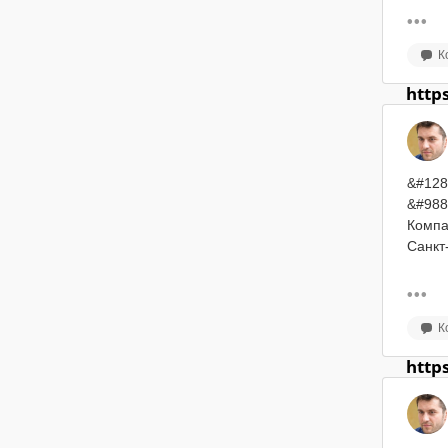
&#128
Чистк
К
Мытье
http
&#129
Испол
Аккура
&#128
&#128
Офици
&#988
Работа
Компа
В вых
Санкт
Мы на
Купчи
&#128
Ещё у
- Мон
К
регио
&#974
- Раз
http
Виктор
регла
+7 (81
- Под
vlane
станд
услуг