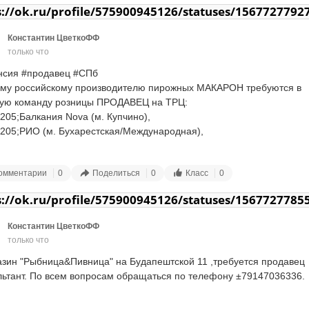
5 7825617

чных творческих, благотворительных проектах будет вашим 
 вождения от 3-х лет

s://ok.ru/profile/575900945126/statuses/1567727792
avlovskaya@rusregister.ru
уществом.

жданство РФ

ование: не имеет значения.

Константин ЦветкоФФ
073;Обязанности:

только что
076;Условия:

ощь монтажникам в выполнении работ по установке временных 
невка с 9:00 до 18:00, со всеми выходными и праздничными;

ных знаков - управление кран манипуляторной установкой, помощь 
нсия #продавец #СПб

а в офисе на территории работодателя;

ески сложных задачах (не просто сидим за рулем автомобиля, а 
му российскому производителю пирожных МАКАРОН требуются в 
нсация мобильной связи;

ем в коллективе)

ую команду розницы ПРОДАВЕЦ на ТРЦ: 

ательный срок, с последующим оформлением по ТК РФ;

авление предоставляемым грузовым автотранспортом компании

205;Балкания Nova (м. Купчино), 

ративное обучение и тренинги;

авление вверенной вам бригадой

205;РИО (м. Бухарестская/Международная), 

отная плата от 45 000 в месяц, при выполнении плана;

205;Французский бульвар (м. Ленинский пр.).

ы и ежемесячные премии от руководства.

 5/2 или сутки двое

;з/п от 39000 до 50000 руб.

омментарии
0
Поделиться
0
Класс
0
ление по ТК РФ, Все переработки по желанию оплачиваются отдел
нности:

2;Контактная информация

 формы по вашим индивидуальным меркам. Действительно хороши
9;Информирование покупателя и продажа нашего десерта.

s://ok.ru/profile/575900945126/statuses/1567727785
ва Мария Александровна

я труда и крутой коллектив

9;Расчёт на кассе, заказ, проведение инвентаризации.

1) 9012565

вания:

Константин ЦветкоФФ
etyam-n7@mail.ru
ки в компании НЕТ, Расширяемся :)

9;Опыт в сфере продаж и с кассой от 1 года;

только что
люде на ПОСТОЯННУЮ основу, почти весь коллектив работает с 2
9;Дружелюбие, позитив, аккуратность, пунктуальность, внимательнос


едлагаем:

азин "Рыбница&Пивница" на Будапештской 11 ,требуется продавец 
9;Оклад + премия за выполнение плана по т/о;

льтант. По всем вопросам обращаться по телефону ±79147036336.
205;База находится по адресу: Ириновский пр.2

9;Официальное оформление;

2;Тел. 89681914489, Екатерина. Обращайтесь по всем вопросам!)
9;Компенсация питания;
