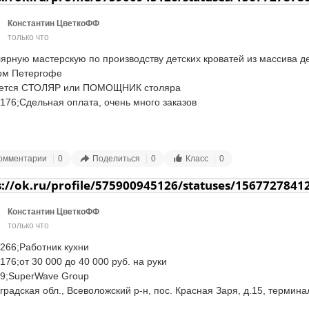
отная плата на испытательный срок обсуждается с успешными 
ки на продукцию компании.

ми качествами как: внимательность, активность, ответственность

датами индивидуально

ательный срок 2 месяца.

Константин ЦветкоФФ
ление согласно ТК РФ

306;Ваши обязанности:

только что
ная рабочая неделя, с 09:00 до 17:45/ с 08:00 до 16:45

2;89313001147, Изабелла с 10.00 до 18.00
вка товара клиентам (физические и юридические лица)

ка от метро пр-т Большевиков, м. ул. Дыбенко, м. Ломоносовская, г.
зо-разгрузочные работы 

лярную мастерскую по производству детских кроватей из массива де
о

м числе подъемы на этажи крупной бытовой техники)

ом Петергофе

ративное обучение

а с сопроводительной документацией

ется СТОЛЯР или ПОМОЩНИК столяра

ративные праздники

ость

176;Сдельная оплата, очень много заказов

нсация части расходов на спорт

лнительных дня к отпуску за "некурение"

076;Мы предлагаем:

а в теплом цеху

т года работы в компании

ление согласно ТК РФ по трудовой книжке

ды на монтажи

омментарии
0
Поделиться
0
Класс
0
к работы 5/2 по 8 часов (суббота, воскресенье - выходной)

невная рабочая неделя с 10 до 19 часов, возможны переработки

2;Контактная информация

льная заработная плата, выплата 2 раза в месяц

s://ok.ru/profile/575900945126/statuses/1567727841
юк Анна

ачная система мотивации (оклад+ежемесячная премия)

222;По всем вопросам Александр +79818144962
0) 2229097

ративное обучение и возможность развития внутри отдела

Константин ЦветкоФФ
2) 3310097

ративная развозка от м. Московская

только что
al@ventilator.spb.ru
2;Контактная информация

266;Работник кухни

 Алена+7 964 3949210

76;от 30 000 до 40 000 руб. на руки

8:30 по будням

9;️SuperWave Group

.a@citilink.ru
градская обл., Всеволожский р-н, пос. Красная Заря, д.15, термина