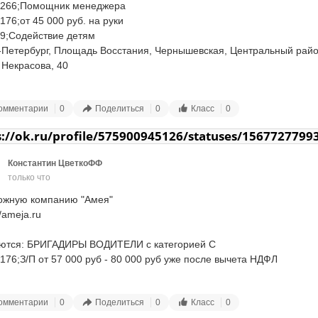
работка национальных и межгосударственных стандартов, разработк
266;Помощник менеджера

тов изменений национальных и межгосударственных стандартов

76;от 45 000 руб. на руки

9;️Содействие детям

306;Требования:

-Петербург, Площадь Восстания, Чернышевская, Центральный район
шее профессиональное образование (управление качеством, 
 Некрасова, 40

ртизация);

шее владение пакетом MS Office (Access, Excel, Power Point, Word, 
073;Обязанности:

омментарии
0
Поделиться
0
Класс
0
d);

ящие звонки по имеющейся базе организации;

дение графическими редакторами (Picture Manager, CorelDRAW);

ие переговоров с клиентами;

s://ok.ru/profile/575900945126/statuses/1567727799
т работы с операционными системами Linux и Windows;

аивание долгосрочного сотрудничества с юридическими и физическ
 работы с электронной почтой Outlook.



Константин ЦветкоФФ
льтирование имеющихся клиентов организации;

только что
076;Условия:

товка и отправление предложений по запросам клиентов;

й социальный пакет

оль своевременных выплат;

ожную компанию "Амея"

 в офисе по адресу: г. Санкт-Петербург, проспект Римского-Корсаков
ечение новых клиентов только после достижения определенного ур
/ameja.ru

 работы: понедельник-четверг с 8.30 до 17.30, пятница с 8.30 до 16
306;Требования:

ются: БРИГАДИРЫ ВОДИТЕЛИ с категорией С

 13.00 до 13.45

ая обучаемость;

176;З/П от 57 000 руб - 80 000 руб уже после вычета НДФЛ

е нестандартно мыслить и действовать;

2;Контактная информация

ить общий язык с людьми разного возраста и социального статуса;

5;Требования:

омментарии
0
Поделиться
0
Класс
0
павловская Анна Михайловна

работы не важен, но опыт в маркетинге или продажах, а также в 
ЗАТЕЛЬНО водительские права категории "C"
