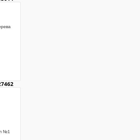
 
рева 
27462
л №1
