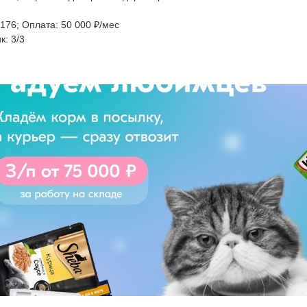
176; Оплата: 50 000 ₽/мес

: 3/3

073;&#127995; Запишитесь мгновенно: https://vk.cc/coAaHS

9; Обучитесь примерно за неделю:

ём продуктов от поставщиков;

лнение и учёт складских ячеек;

ка заказов для курьерской доставки.

; Кратко об условиях:

рмление по трудовой;

д 50 000 ₽ в месяц;

с и з/п по ТК + премия;

дней оплачиваемого отпуска;

олнительная медстраховка.

073;&#127995; Подробнее — на сайте: https://vk.cc/coAaHS

71; Количество мест ограничено