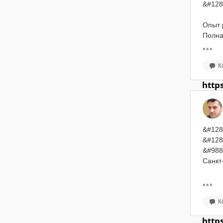
Контро
&#128
&#129
Опыт р
Обяза
Полна
Знание
Знани
&#129
К
41, 71,
-орга
Профи
-обуч
http
Опытн
-конт
Владе
-знани
Спосо
-взаи
Аккура
&#128
Внима
-опыт
&#128
Возмо
-высш
&#128
опыта
товар
&#988
менед
Санкт
&#128
-гото
Работ
&#128
&#128
Возмо
-офор
С обр
К
Стаби
-гибки
С опы
"Бела
-корп
Опыт 
http