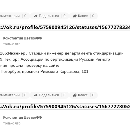
073;ОБЯЗАННОСТИ:

а овощей;

омментарии
0
Поделиться
0
Класс
0
 кухонной посуды.

s://ok.ru/profile/575900945126/statuses/1567727833
306;ТРЕБОВАНИЯ:

нительность;

Константин ЦветкоФФ
тность.

только что
076;УСЛОВИЯ РАБОТЫ:

266;Инженер / Старший инженер департамента стандартизации

альная заработная плата;

9;️Нек. орг. Ассоциация по сертификации Русский Регистр

 5/2, с 9 до 18;

ния прошла проверку на сайте

одные и праздники мы не работаем;

-Петербург, проспект Римского-Корсакова, 101

ходимся в 15 минутах от нескольких станций метро: Обухово, Звезд
но, Дыбенко, от метро до места работы у нас комфортабельная разв
073;Обязанности:

 нас есть своя столовая (есть компенсация питания).

иторинг действующих и разрабатываемых на национальном, 
омментарии
0
Поделиться
0
Класс
0
нальном и международном уровнях документов по стандартизации;

2;Контактная информация

работка и актуализация документов по стандартизации, 
s://ok.ru/profile/575900945126/statuses/1567727805
ия

ментирующих разработку и выпуск продукции и услуг;

2) 3259996

готовка предложений по разработке национальных и межгосударств
Константин ЦветкоФФ
tskaya@swgroup.ru
артов, обеспечивающих ускоренное выведение на рынок продукции 
только что
, выпускаемой организацией в том числе по системам менеджмента;