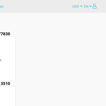
es
77830
o
13510