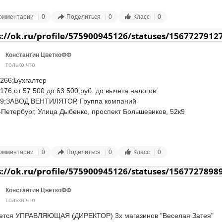
омментарии
0
Поделиться
0
Класс
0
s://ok.ru/profile/575900945126/statuses/1567727912
Константин ЦветкоФФ
только что
266;Бухгалтер

176;от 57 500 до 63 500 руб. до вычета налогов

9;️ЗАВОД ВЕНТИЛЯТОР, Группа компаний

-Петербург, Улица Дыбенко, проспект Большевиков, 52к9

073;Обязанности:

рование платежных поручений в банке

омментарии
0
Поделиться
0
Класс
0
сение выписок в 1-С «Управление торговлей» и в 1-С Бухгалтерия 8
овые отчеты

s://ok.ru/profile/575900945126/statuses/1567727898
товка документов по встречным требованиям из ИФНС

ение транспортных расходов, расходов по командировке (приход 
Константин ЦветкоФФ
ных документов)

только что
а с поставщиками

рование корректировок долга согласно писем от покупателей

ется УПРАВЛЯЮЩАЯ (ДИРЕКТОР) 3х магазинов "Веселая Затея" 
