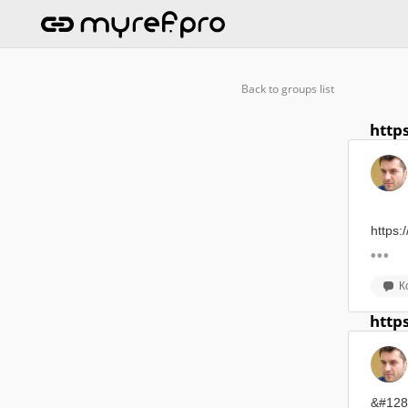
Back to groups list
http
https:
К
http
&#128