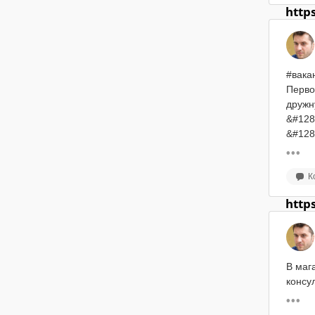
+7 96
разли
- Опыт
http
petrop
преим
- Гра
Образ
&#128
&#128
- Пом
Пятид
дорож
#вака
Работ
физич
Перво
Компе
работа
дружн
Испыт
- Упр
&#128
Корпо
- Упр
&#128
Зараб
&#128
бонус
График
&#8252
К
Оформ
Обяза
&#974
Пошив
&#998
http
Брылё
услови
&#998
+7 (92
Требо
sod-d
Текуч
&#998
Ищем 
&#998
года :)
Мы пр
В маг
&#998
консу
&#128
&#998
&#974
&#998