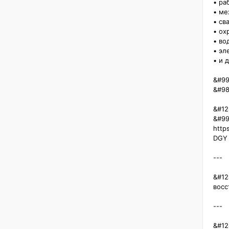
• раб
• мех
• сва
• охр
• вод
• эле
• и д
&#99
&#98
&#12
&#99
http
DGY

---

&#12
восс
---

&#12