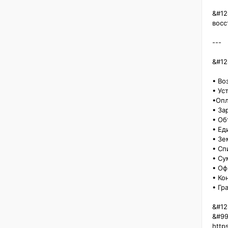
&#12
восс
---

&#12
• Воз
• Ус
•Опл
• За
• Об
• Ед
• Зе
• Сп
• Су
• Оф
• Ко
• Гр
&#12
&#99
http