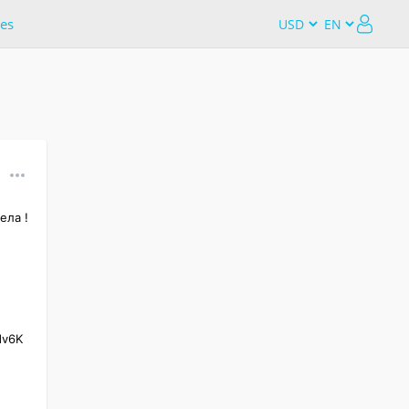
es
ла ! 
dv6K