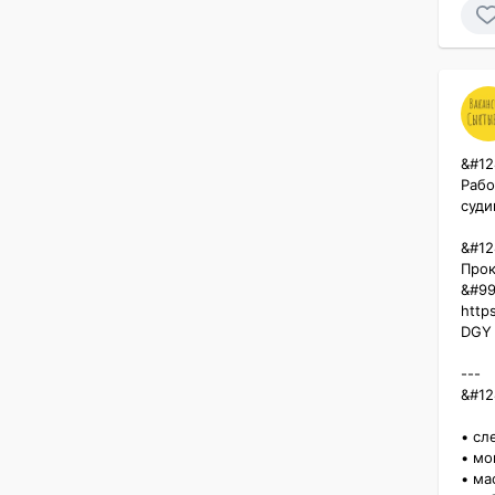
&#12
Рабо
суди
&#12
Прок
&#99
http
DGY

---

&#128
• сле
• мо
• мас