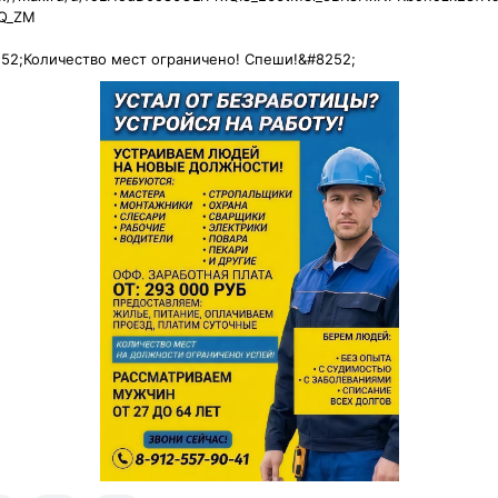
_ZM

52;️Количество мест ограничено! Спеши!&#8252;️