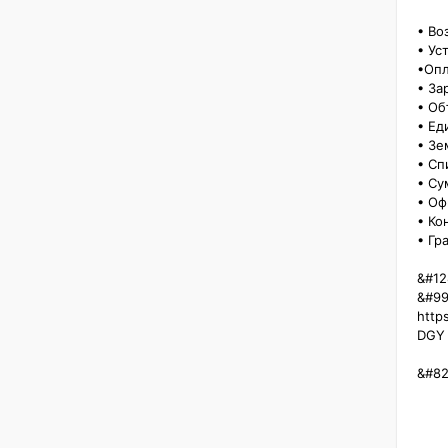
• Воз
• Ус
•Опл
• За
• Об
• Ед
• Зе
• Сп
• Су
• Оф
• Ко
• Гр
&#12
&#99
http
DGY

&#82