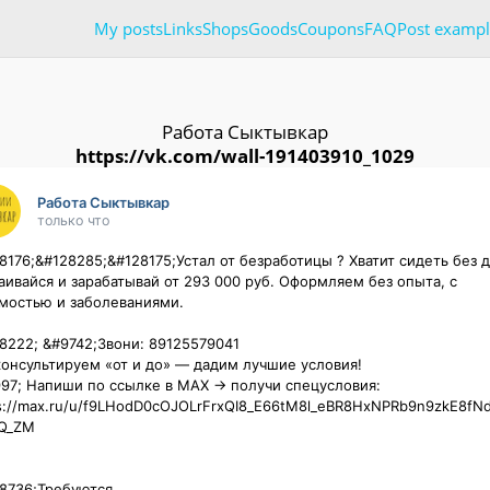
My posts
Links
Shops
Goods
Coupons
FAQ
Post exampl
Работа Сыктывкар
https://vk.com/wall-191403910_1029
Работа Сыктывкар
только что
8176;&#128285;&#128175;Устал от безработицы ? Хватит сидеть без де
аивайся и зарабатывай от 293 000 руб. Оформляем без опыта, с 
мостью и заболеваниями.

8222; &#9742;️Звони: 89125579041

онсультируем «от и до» — дадим лучшие условия!

97;️ Напиши по ссылке в MAX → получи спецусловия:

s://max.ru/u/f9LHodD0cOJOLrFrxQI8_E66tM8l_eBR8HxNPRb9n9zkE8fN
_ZM

736;️Требуются
