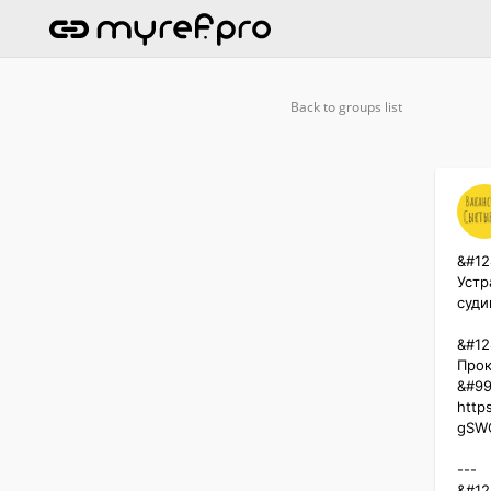
Back to groups list
&#12
Устр
суди
&#12
Прок
&#99
http
gSWQ
---

&#128