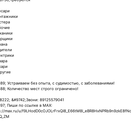
сари

нтажники

тера

очие

аники

рщики

ана

ители

ктрики

ара

ари

ругие

89; Устраиваем без опыта, с судимостью, с заболеваниями!

88;️ Количество мест строго ограничено!

8222; &#9742;️Звони: 89125579041

97;️ Пиши по ссылке в MAX:

s://max.ru/u/f9LHodD0cOJOLrFrxQI8_E66tM8l_eBR8HxNPRb9n9zkE8fN
_ZM
