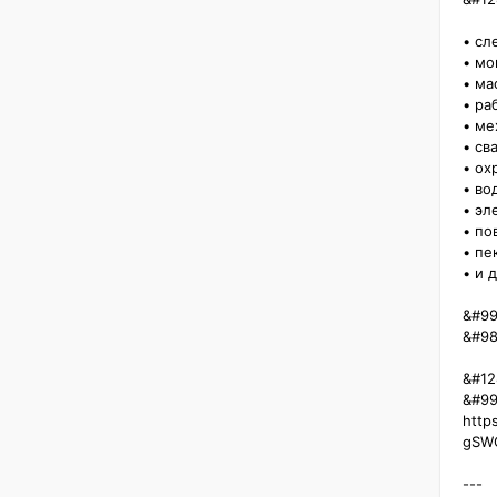
• сле
• мо
• мас
• раб
• мех
• сва
• охр
• вод
• эле
• пов
• пек
• и д
&#99
&#98
&#12
&#99
http
gSWQ
---
