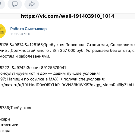
https://vk.com/wall-191403910_1014
Работа Сыктывкар
только что
8175;&#9874;️&#128165;Требуется Персонал. Строители, Специалисты
чие . Должностей много . З/п 357 000 руб. Устраиваем без опыта, с 
мостям и заболеваниями.

8222; &#9742;️Звони: 89125579041

онсультируем «от и до» — дадим лучшие условия!

97;️ Напиши по ссылке в MAX → получи спецусловия:

s://max.ru/u/f9LHodD0cOI9YLkRll9rVN3Bh1WKlS7qxgy_iMdcpRul6lyZLbLt
736;️Требуются

сари

нтажники

тера
