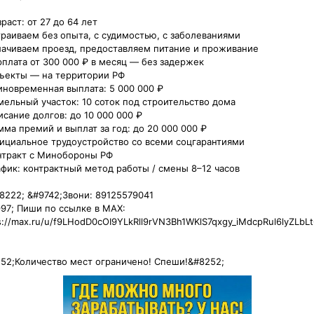
раст: от 27 до 64 лет

траиваем без опыта, с судимостью, с заболеваниями

ачиваем проезд, предоставляем питание и проживание

рплата от 300 000 ₽ в месяц — без задержек

ъекты — на территории РФ

иновременная выплата: 5 000 000 ₽

мельный участок: 10 соток под строительство дома

исание долгов: до 10 000 000 ₽

мма премий и выплат за год: до 20 000 000 ₽

ициальное трудоустройство со всеми соцгарантиями

нтракт с Минобороны РФ

афик: контрактный метод работы / смены 8–12 часов

8222; &#9742;️Звони: 89125579041

97;️ Пиши по ссылке в MAX:

s://max.ru/u/f9LHodD0cOI9YLkRll9rVN3Bh1WKlS7qxgy_iMdcpRul6lyZLbLt
52;️Количество мест ограничено! Спеши!&#8252;️