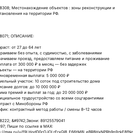
8308; Местонахождение объектов : зоны реконструкции и 
тановления на территории РФ.

8071; ОПИСАНИЕ:

раст: от 27 до 64 лет

траиваем без опыта, с судимостью, с заболеваниями

ачиваем проезд, предоставляем питание и проживание

рплата от 300 000 ₽ в месяц — без задержек

ъекты — на территории РФ

иновременная выплата: 5 000 000 ₽

мельный участок: 10 соток под строительство дома

исание долгов: до 10 000 000 ₽

мма премий и выплат за год: до 20 000 000 ₽

ициальное трудоустройство со всеми соцгарантиями

нтракт с Минобороны РФ

афик: контрактный метод работы / смены 8–12 часов

8222; &#9742;️Звони: 89125579041

97;️ Пиши по ссылке в MAX:

s://max.ru/u/f9LHodD0cOJOLrFrxQI8_E66tM8l_eBR8HxNPRb9n9zkE8fN