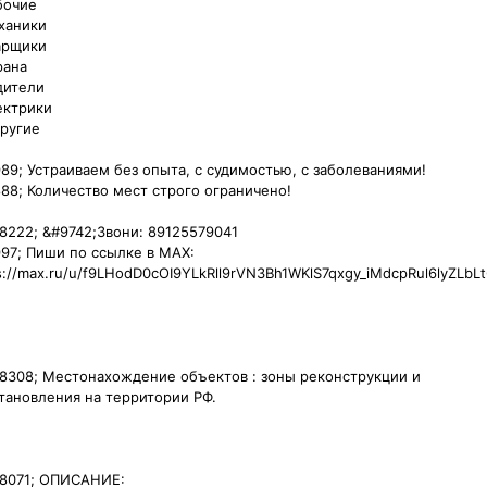
очие

аники

рщики

ана

ители

ктрики

ругие

89; Устраиваем без опыта, с судимостью, с заболеваниями!

88;️ Количество мест строго ограничено!

8222; &#9742;️Звони: 89125579041

97;️ Пиши по ссылке в MAX:

s://max.ru/u/f9LHodD0cOI9YLkRll9rVN3Bh1WKlS7qxgy_iMdcpRul6lyZLbLt
8308; Местонахождение объектов : зоны реконструкции и 
тановления на территории РФ.

8071; ОПИСАНИЕ:
