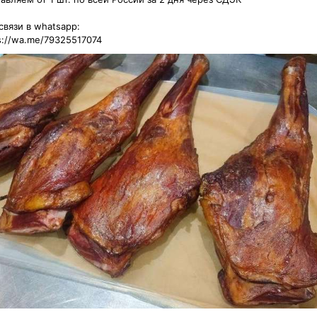
вязи в whatsapp: 

s://wa.me/79325517074