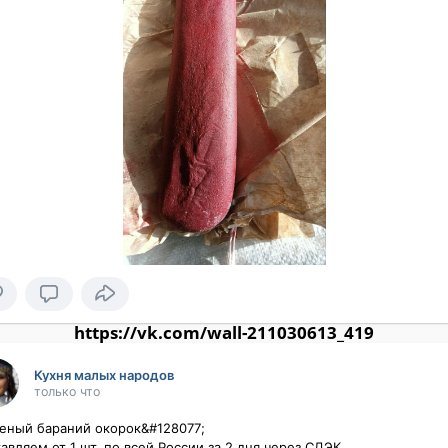
https://vk.com/wall-211030613_419
Кухня малых народов
только что
еный бараний окорок&#128077;

авляем от 1 шт. по всей России за 2 дня через СДЭК
