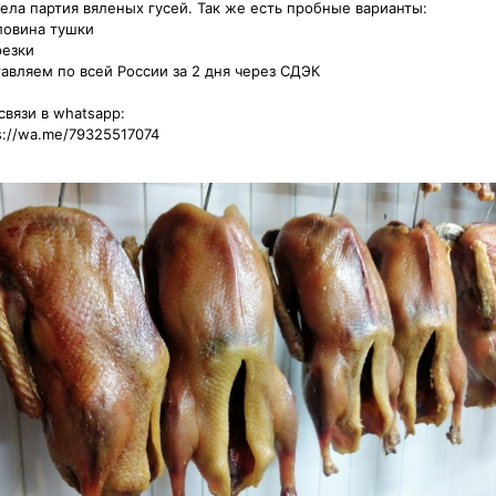
ела партия вяленых гусей. Так же есть пробные варианты:

ловина тушки

езки

авляем по всей России за 2 дня через СДЭК

вязи в whatsapp: 

s://wa.me/79325517074