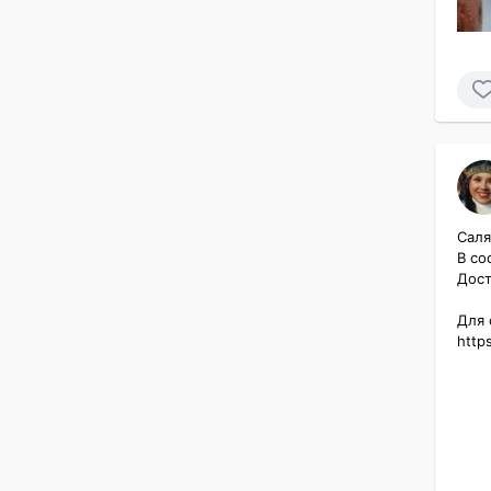
Саля
В со
Дост
Для с
http