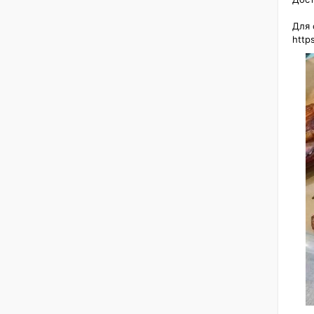
Для с
http