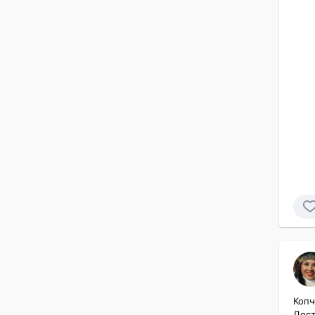
Копч
Дост