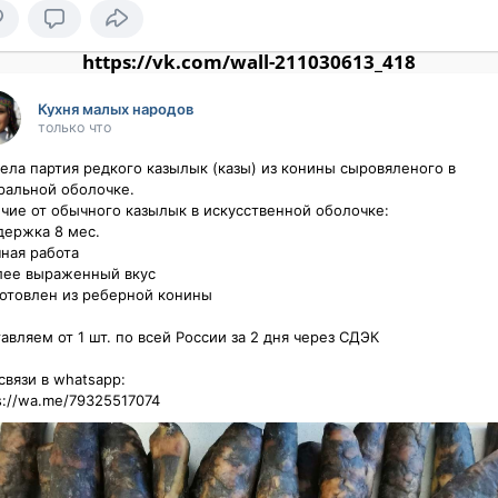
https://vk.com/wall-211030613_418
Кухня малых народов
только что
ела партия редкого казылык (казы) из конины сыровяленого в 
ральной оболочке. 

чие от обычного казылык в искусственной оболочке:

держка 8 мес.

ная работа

лее выраженный вкус

готовлен из реберной конины

авляем от 1 шт. по всей России за 2 дня через СДЭК

вязи в whatsapp: 

s://wa.me/79325517074