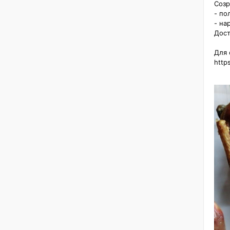
Созр
- по
- нар
Дост
Для с
http