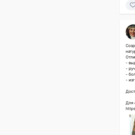
Созр
нату
Отли
- вы
- руч
- бо
- из
Дост
Для с
http