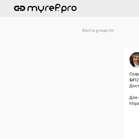
Back to groups list
Созр
&#128
Дост
Для с
http