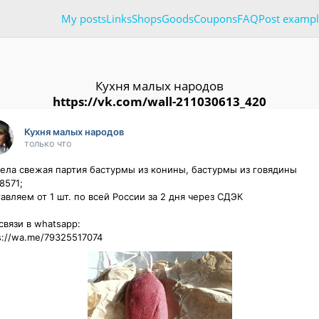
My posts
Links
Shops
Goods
Coupons
FAQ
Post exampl
Кухня малых народов
https://vk.com/wall-211030613_420
Кухня малых народов
только что
ела свежая партия бастурмы из конины, бастурмы из говядины 
571;

авляем от 1 шт. по всей России за 2 дня через СДЭК

вязи в whatsapp: 

s://wa.me/79325517074