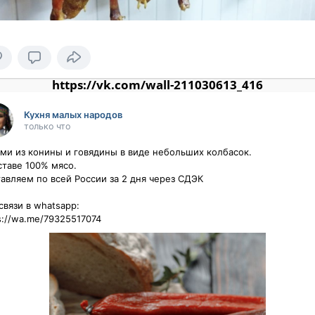
https://vk.com/wall-211030613_416
Кухня малых народов
только что
ми из конины и говядины в виде небольших колбасок.

ставе 100% мясо.

авляем по всей России за 2 дня через СДЭК

вязи в whatsapp: 

s://wa.me/79325517074