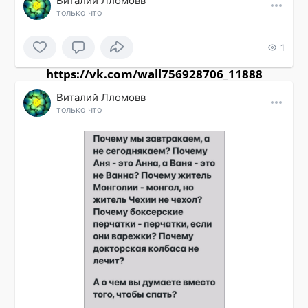
Виталий Лломовв
только что
1
https://vk.com/wall756928706_11888
Виталий Лломовв
только что