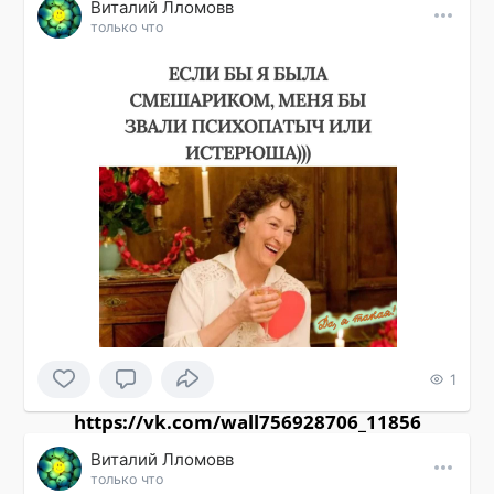
Виталий Лломовв
только что
1
https://vk.com/wall756928706_11856
Виталий Лломовв
только что