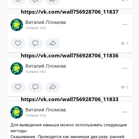
https://vk.com/wall756928706_11837
Виталий Лломовв
только что
1
https://vk.com/wall756928706_11836
Виталий Лломовв
только что
1
https://vk.com/wall756928706_11833
Виталий Лломовв
только что
Для выведения камыша можно использовать следующие 
методы:

Скашивание. Проводится как минимум два раза: ранней 