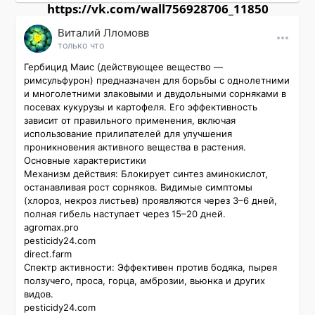
https://vk.com/wall756928706_11850
Виталий Лломовв
только что
Гербицид Маис (действующее вещество — 
римсульфурон) предназначен для борьбы с однолетними 
и многолетними злаковыми и двудольными сорняками в 
посевах кукурузы и картофеля. Его эффективность 
зависит от правильного применения, включая 
использование прилипателей для улучшения 
проникновения активного вещества в растения.

Основные характеристики

Механизм действия: Блокирует синтез аминокислот, 
останавливая рост сорняков. Видимые симптомы 
(хлороз, некроз листьев) проявляются через 3–6 дней, 
полная гибель наступает через 15–20 дней. 

agromax.pro

pesticidy24.com

direct.farm

Спектр активности: Эффективен против бодяка, пырея 
ползучего, проса, горца, амброзии, вьюнка и других 
видов. 

pesticidy24.com
