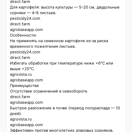
direct.farm

Для картофеля: высота культуры — 5–20 см, двудольные 
сорняки — 4–6 листьев. 

pesticidy24.com

direct.farm

agrobaseapp.com

Особенности:  

Не применять на семенном картофеле из-за риска 
временного пожелтения листьев. 

pesticidy24.com

direct.farm

Избегать обработки при температуре ниже +6°C или 
выше +25°C. 

agrovista.ru

agrobaseapp.com

Преимущества

Отсутствие ограничений в севообороте. 

direct.farm

agrobaseapp.com

Быстрое разложение в почве (период полураспада — 10 
дней). 

agrovista.ru

agrobaseapp.com

Эффективен против многолетних злаковых сорняков, 