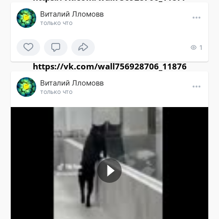
Виталий Лломовв
только что
1
https://vk.com/wall756928706_11876
Виталий Лломовв
только что