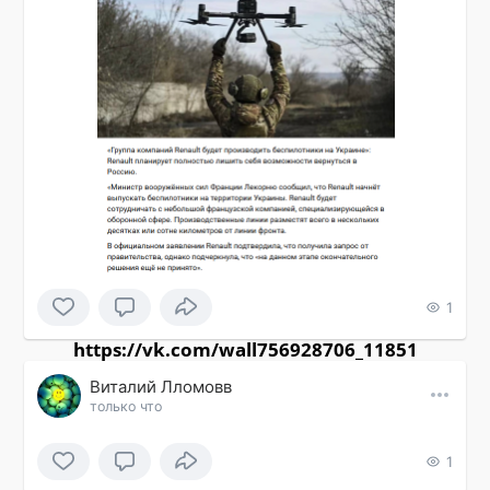
1
https://vk.com/wall756928706_11851
Виталий Лломовв
только что
1