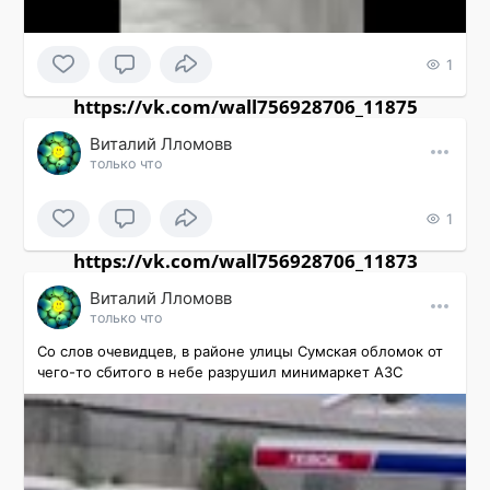
1
https://vk.com/wall756928706_11875
Виталий Лломовв
только что
1
https://vk.com/wall756928706_11873
Виталий Лломовв
только что
Со слов очевидцев, в районе улицы Сумская обломок от 
чего-то сбитого в небе разрушил минимаркет АЗС