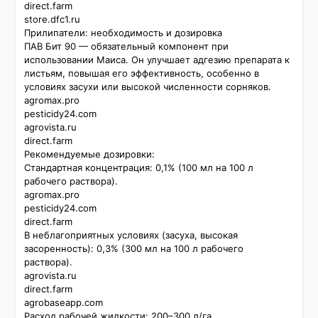
direct.farm

store.dfc1.ru

Прилипатели: необходимость и дозировка

ПАВ Бит 90 — обязательный компонент при 
использовании Маиса. Он улучшает адгезию препарата к 
листьям, повышая его эффективность, особенно в 
условиях засухи или высокой численности сорняков. 

agromax.pro

pesticidy24.com

agrovista.ru

direct.farm

Рекомендуемые дозировки:  

Стандартная концентрация: 0,1% (100 мл на 100 л 
рабочего раствора). 

agromax.pro

pesticidy24.com

direct.farm

В неблагоприятных условиях (засуха, высокая 
засоренность): 0,3% (300 мл на 100 л рабочего 
раствора). 

agrovista.ru

direct.farm

agrobaseapp.com

Расход рабочей жидкости: 200–300 л/га. 
