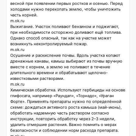
весной при появлении первых ростков и осенью. Перед 
холодами нужно перекопать землю, чтобы уничтожить 
часть корней. 

m.ok.ru

Выжигание. Участок поливают бензином и поджигают, 
при необходимости осторожно доливают ещё топлива. 
Однако способ опасный, так как на участке может 
возникнуть неконтролируемый пожар. 

m.ok.ru

Осушение и раскисление почвы. Вдоль участка копают 
дренажные канавы, камыш выбирают из почвы вручную 
вместе с корнем, а землю не поливают в течение 
длительного времени и обрабатывают щелочно-
известковыми растворами. 

m.ok.ru

Химическая обработка. Используют гербициды на основе 
глифосата, например «Раундап», «Торнадо», «Ураган 
Форте». Применять препараты нужно по определённой 
схеме: дождаться активного роста камыша (май-июнь), 
обработать надземную часть раствором согласно 
инструкции, повторить обработку через 2–3 недели, 
удалить отмершие растения. Важно помнить о мерах 
безопасности и соблюдении норм расхода препарата. 
