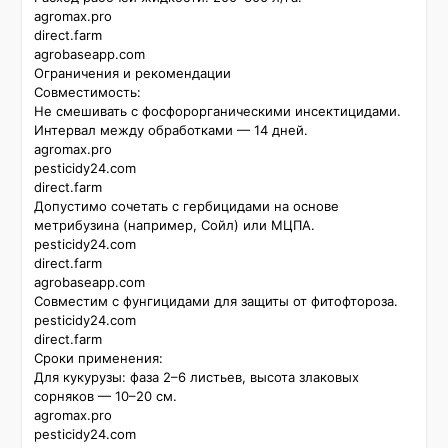
agromax.pro

direct.farm

agrobaseapp.com

Ограничения и рекомендации

Совместимость:  

Не смешивать с фосфорорганическими инсектицидами. 
Интервал между обработками — 14 дней. 

agromax.pro

pesticidy24.com

direct.farm

Допустимо сочетать с гербицидами на основе 
метрибузина (например, Сойл) или МЦПА. 

pesticidy24.com

direct.farm

agrobaseapp.com

Совместим с фунгицидами для защиты от фитофтороза. 

pesticidy24.com

direct.farm

Сроки применения:  

Для кукурузы: фаза 2–6 листьев, высота злаковых 
сорняков — 10–20 см. 

agromax.pro

pesticidy24.com
