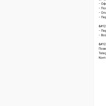
- Оф
- По
- Оп
- Пе
&#128
- Пе
- Во
&#12
Позв
Teleg
Конт