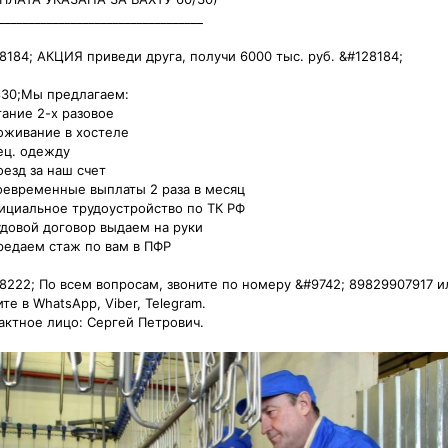
__________________________________

8184; АКЦИЯ приведи друга, получи 6000 тыс. руб. &#128184;

30;Мы предлагаем:

тание 2-х разовое

оживание в хостеле

ец. одежду

оезд за наш счет

оевременные выплаты 2 раза в месяц

ициальное трудоустройство по ТК РФ

удовой договор выдаем на руки

редаем стаж по вам в ПФР

8222; По всем вопросам, звоните по номеру &#9742; 89829907917 ил
те в WhatsApp, Viber, Telegram.

актное лицо: Сергей Петрович.