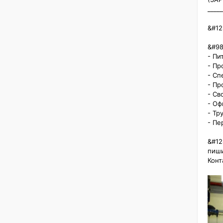
_____
&#12
&#98
- Пи
- Пр
- Сп
- Пр
- Св
- Оф
- Тр
- Пе
&#12
пиши
Конт