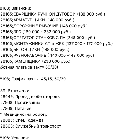
8188; Вакансии:

128165;СВАРЩИКИ РУЧНОЙ ДУГОВОЙ (188 000 руб.)

128165;АРМАТУРЩИКИ (148 000 руб.)

128165;ДОРОЖНЫЕ РАБОЧИЕ (148 000 руб.)

128165;ЭГС (160 000 - 232 000 руб.)

128165;ОПЕРАТОР СТАНКОВ С ПУ (248 000 руб.)

128165;МОНТАЖНИКИ СТ и ЖБК (137 000 - 172 000 руб.)

128165;БЕТОНЩИКИ (148 000 руб.)

128165;РАЗНОРАБОЧИЕ ( 140 000 -148 000 руб)

128165;КАМЕНЩИКИ (236 000 руб.)

ботная плата за вахту 60/30)

8198; График вахты: 45/15, 60/30

89; Включено:

128649; Проезд в обе стороны

127968; Проживание

127869; Питание

?? Медицинский осмотр

128085; Спец. одежда

128663; Служебный транспорт

196; Условия:
