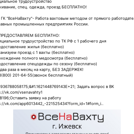
иальное трудоустройство

ивание, спец. одежда, проезд БЕСПЛАТНО!

ГК "ВсеНаВахту"- Работа вахтовым методом от прямого работодател
лавных промышленных предприятиях России.

ПРЕДОСТАВЛЯЕМ БЕСПЛАТНО:

ициальное трудоустройство по ТК РФ с 1 рабочего дня

едоставление жилья (бесплатно)

ганизуем проезд с 1 вахты (бесплатно)

охождение полного медосмотра (бесплатно)

едоставление спецодежды по сезону (бесплатно)

 два раза в месяц на карту, БЕЗ ЗАДЕРЖЕК!

8(800) 201-64-55(звонок бесплатный)

936788058175;&#1.1621448769143E+21; Задать вопрос в ВК

://vk.com/vsenavahty1

8196;Оставить заявку на работу

s://vk.com/app6013442_-221525434?form_id=1#form_i..