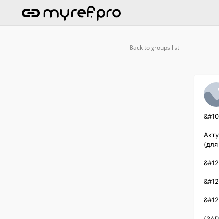
Back to groups list
&#10
Акту
(для
&#12
&#12
&#12
(ЗАР