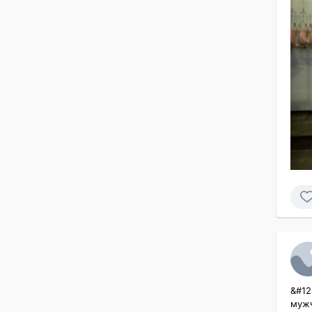
&#12
мужчи