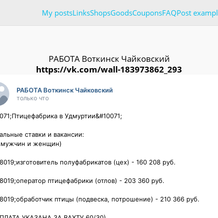
My posts
Links
Shops
Goods
Coupons
FAQ
Post exampl
РАБОТА Воткинск Чайковский
https://vk.com/wall-183973862_293
РАБОТА Воткинск Чайковский
только что
071;Птицефабрика в Удмуртии&#10071;

альные ставки и вакансии:

 мужчин и женщин)

8019;изготовитель полуфабрикатов (цех) - 160 208 руб.

8019;оператор птицефабрики (отлов) - 203 360 руб.

8019;обработчик птицы (подвеска, потрошение) - 210 366 руб.

ПЛАТА УКАЗАНА ЗА ВАХТУ 60/30)
