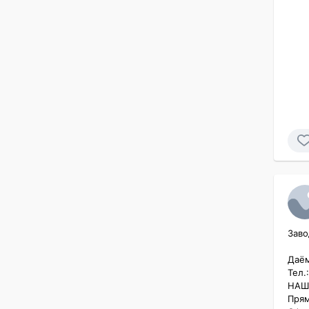
Заво
Даём
Тел.
НАШ
Прям