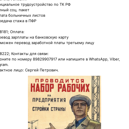
ициальное трудоустройство по ТК РФ

лный соц. пакет

лата больничных листов

редача стажа в ПФР

181; Оплата:

ревод зарплаты на банковскую карту

зможен перевод заработной платы третьему лицу

8222; Контакты для связи:

оните по номеру 89829907917 или напишите в WhatsApp, Viber, 
ram.

актное лицо: Сергей Петрович.