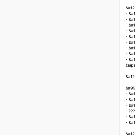
&#12
- &#
- &#
- &#
- &#
- &#
- &#
- &#
- &#
- &#
(зара
&#12
&#99
- &#
- &#
- &#
- ??
- &#
- &#
&#128