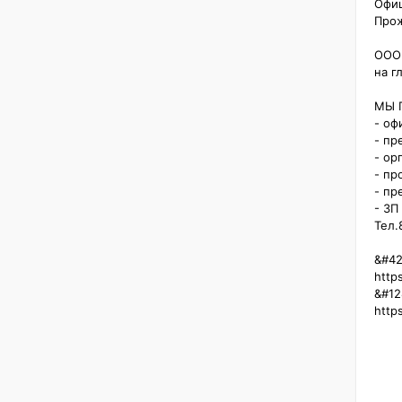
Офиц
Прож
ООО 
на г
МЫ 
- оф
- пр
- ор
- пр
- пр
- ЗП
Тел.
&#42
https
&#12
http