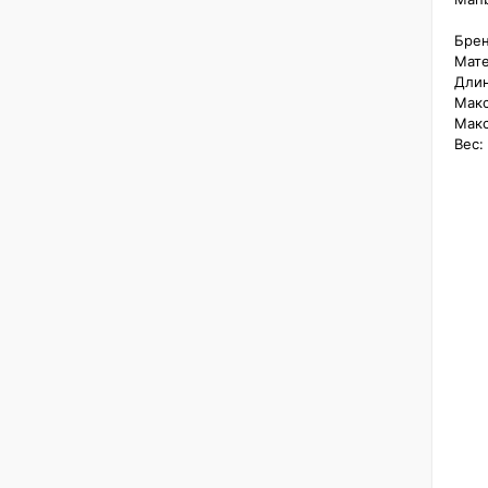
Брен
Мате
Длин
Макс
Макс
Вес: