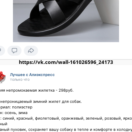
https://vk.com/wall-161026596_24173
Лучшее с Алиэкспресс
только что
яя непромокаемая жилетка - 298руб.

непроницаемый зимний жилет для собак. 

риал: полиэстер 

н: осень, зима 

: синий, красный, фиолетовый, оранжевый, зеленый, розовый, ярко
ный 

аный пуховик, сохраняет вашу собаку в тепле и комфорте в холодну