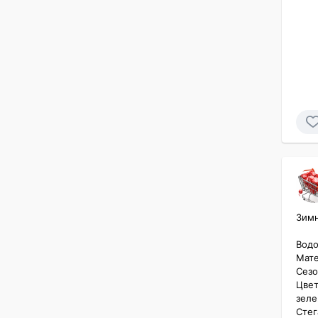
Зимн
Водо
Мате
Сезо
Цвет
зеле
Стег