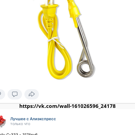
https://vk.com/wall-161026596_24178
Лучшее с Алиэкспресс
только что
ily C-333 - 3174руб.
