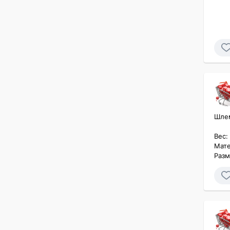
Шлем
Вес: 
Мате
Разм