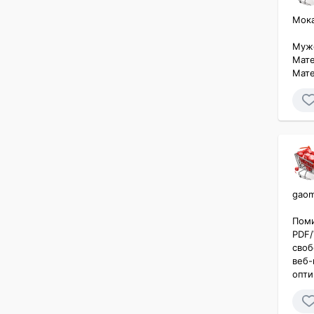
Мока
Мужс
Мате
Мате
gaom
Поми
PDF/
своб
веб-
опти