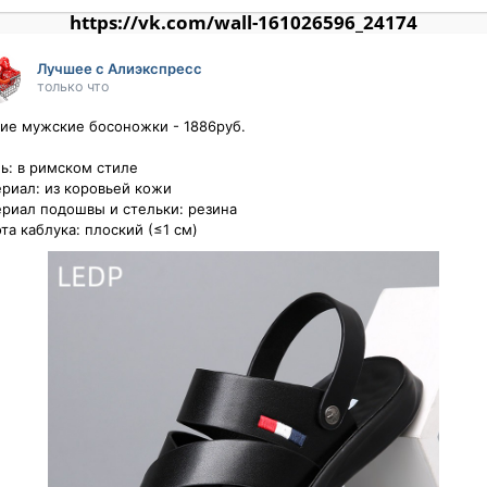
https://vk.com/wall-161026596_24174
Лучшее с Алиэкспресс
только что
ие мужские босоножки - 1886руб.

ь: в римском стиле 

риал: из коровьей кожи 

риал подошвы и стельки: резина 

та каблука: плоский (≤1 см)