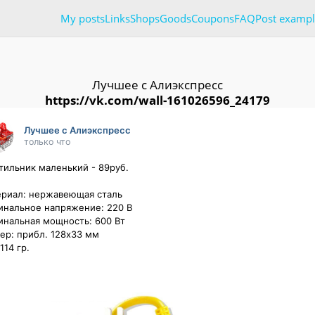
My posts
Links
Shops
Goods
Coupons
FAQ
Post exampl
Лучшее с Алиэкспресс
https://vk.com/wall-161026596_24179
Лучшее с Алиэкспресс
только что
тильник маленький - 89руб.

риал: нержавеющая сталь 

нальное напряжение: 220 В 

нальная мощность: 600 Вт 

ер: прибл. 128x33 мм 

114 гр.