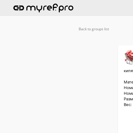
Back to groups list
кипя
Мате
Номи
Номи
Разм
Вес: 