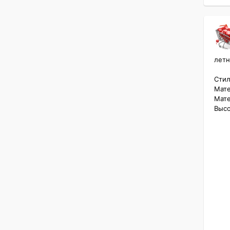
летн
Стил
Мате
Мате
Высо