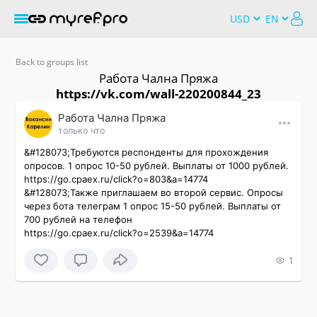
Back to groups list
Работа Чална Пряжа
https://vk.com/wall-220200844_23
Работа Чална Пряжа
только что
&#128073;Требуются респонденты для прохождения 
опросов. 1 опрос 10-50 рублей. Выплаты от 1000 рублей. 
https://go.cpaex.ru/click?o=803&a=14774

&#128073;Также приглашаем во второй сервис. Опросы 
через бота телеграм 1 опрос 15-50 рублей. Выплаты от 
700 рублей на телефон

https://go.cpaex.ru/click?o=2539&a=14774
1