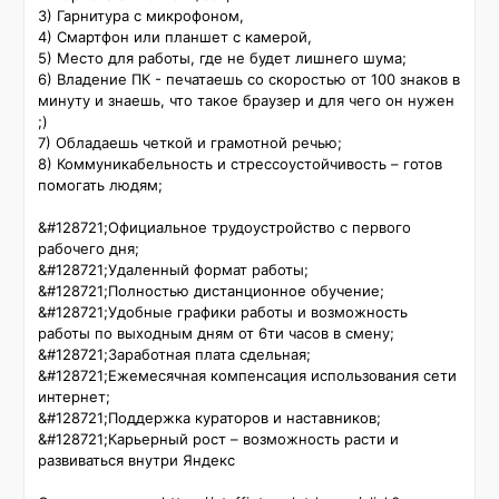
3) Гарнитура с микрофоном,

4) Смартфон или планшет с камерой,

5) Место для работы, где не будет лишнего шума;

6) Владение ПК - печатаешь со скоростью от 100 знаков в 
минуту и знаешь, что такое браузер и для чего он нужен 
;)

7) Обладаешь четкой и грамотной речью;

8) Коммуникабельность и стрессоустойчивость – готов 
помогать людям;

&#128721;Официальное трудоустройство с первого 
рабочего дня;

&#128721;Удаленный формат работы;

&#128721;Полностью дистанционное обучение;

&#128721;Удобные графики работы и возможность 
работы по выходным дням от 6ти часов в смену;

&#128721;Заработная плата сдельная;

&#128721;Ежемесячная компенсация использования сети 
интернет;

&#128721;Поддержка кураторов и наставников;

&#128721;Карьерный рост – возможность расти и 
развиваться внутри Яндекс
