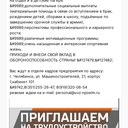
на отдых и в детские лагеря.

&#9989;дополнительные социальные выплаты 
(материальная помощь в связи со вступлением в брак, 
рождением детей, сборами в школу, подъёмные по 
завершению срочной службы в армии);

&#9989;перспективы профессионального и карьерного 
роста;

&#9989;различные мотивационные программы;

&#9989;очень насыщенная и интересная спортивная 
жизнь.

ПРИХОДИ И ВНЕСИ СВОЙ ВКЛАД В 
ОБОРОНОСПОСОБНОСТЬ СТРАНЫ! &#127479;&#127482;

Вас ждут в отделе кадров предприятия по адресу:

г. Челябинск, ул. Машиностроителей, 21, корпус 
1,кабинет 101

&#9742;️8(351)255-26-47, 8(919)320-06-54

резюме ждем на e-mail: personal@uvz.npoelm.ru