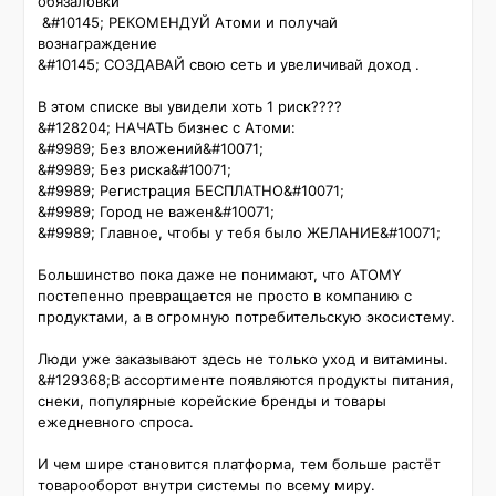
обязаловки 

 &#10145; РЕКОМЕНДУЙ Атоми и получай 
вознаграждение   

&#10145; СОЗДАВАЙ свою сеть и увеличивай доход . 

В этом списке вы увидели хоть 1 риск????  

&#128204; НАЧАТЬ бизнес с Атоми:  

&#9989; Без вложений&#10071; 

&#9989; Без риска&#10071; 

&#9989; Регистрация БЕСПЛАТНО&#10071;

&#9989; Город не важен&#10071; 

&#9989; Главное, чтобы у тебя было ЖЕЛАНИЕ&#10071;

Большинство пока даже не понимают, что ATOMY 
постепенно превращается не просто в компанию с 
продуктами, а в огромную потребительскую экосистему.

Люди уже заказывают здесь не только уход и витамины. 

&#129368;В ассортименте появляются продукты питания, 
снеки, популярные корейские бренды и товары 
ежедневного спроса.

И чем шире становится платформа, тем больше растёт 
товарооборот внутри системы по всему миру.
