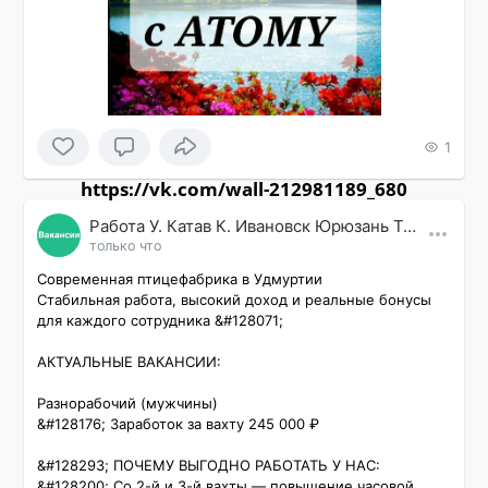
1
https://vk.com/wall-212981189_680
Работа У. Катав К. Ивановск Юрюзань Трехгорный
только что
Современная птицефабрика в Удмуртии

Стабильная работа, высокий доход и реальные бонусы 
для каждого сотрудника &#128071;

АКТУАЛЬНЫЕ ВАКАНСИИ:

Разнорабочий (мужчины)

&#128176; Заработок за вахту 245 000 ₽ 

&#128293; ПОЧЕМУ ВЫГОДНО РАБОТАТЬ У НАС:

&#128200; Со 2-й и 3-й вахты — повышение часовой 