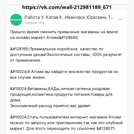
https://vk.com/wall-212981189_671
Работа У. Катав К. Ивановск Юрюзань Трехгорный
только что
Пришло время сменить привычные магазины на земле 
на онлайн маркет Атоми&#128640;

&#128165;Премиальное корейское  качество по 
доступным ценам!Экологичные составы, 100% результат 
от применения.

&#10024;️В Атоми вы найдете множество продуктов на 
все случаи жизни.

&#10024;️Витамины,БАДы,личная гигиена,уходовая 
продукция,косметика,продукты питания,товары для 
дома.

Экономичный расход приятно вас удивит.

&#10024;️Стать пользователем интернет магазина Атоми 
можно по запросу или приглашению,так как это клубный 
маркет. Для этого переходите по ссылочке &#128071;
