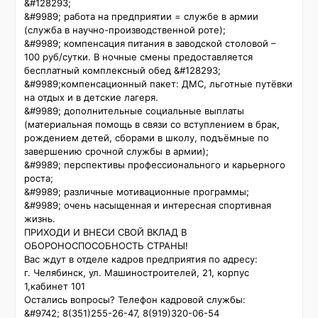
&#128293;

&#9989; работа на предприятии = службе в армии 
(служба в научно-производственной роте);

&#9989; компенсация питания в заводской столовой – 
100 руб/сутки. В ночные смены предоставляется 
бесплатный комплексный обед &#128293;

&#9989;компенсационный пакет: ДМС, льготные путёвки 
на отдых и в детские лагеря.

&#9989; дополнительные социальные выплаты 
(материальная помощь в связи со вступлением в брак, 
рождением детей, сборами в школу, подъёмные по 
завершению срочной службы в армии);

&#9989; перспективы профессионального и карьерного 
роста;

&#9989; различные мотивационные программы;

&#9989; очень насыщенная и интересная спортивная 
жизнь.

ПРИХОДИ И ВНЕСИ СВОЙ ВКЛАД В 
ОБОРОНОСПОСОБНОСТЬ СТРАНЫ!

Вас ждут в отделе кадров предприятия по адресу:

г. Челябинск, ул. Машиностроителей, 21, корпус 
1,кабинет 101

Остались вопросы? Телефон кадровой службы:

&#9742; 8(351)255-26-47, 8(919)320-06-54
