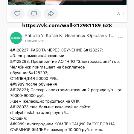
1
https://vk.com/wall-212981189_628
Работа У. Катав К. Ивановск Юрюзань Трехгорный
только что
&#128227; РАБОТА ЧЕРЕЗ ОБУЧЕНИЕ &#128227;

#Электромашина#вакансии

&#128293; Предприятие АО "НПО "Электромашина" гор. 
Челябинск приглашает на бесплатное 
обучение&#128293;

СТИПЕНДИЯ 50000 РУБ.

&#9989;после обучения

&#128221; Слесарь-электромонтажник 2 разряда з/п – от 
70000-90000 руб.

Ждем желающих трудиться на ОПК.

&#128073;еще больше вакансий на сайте 
chelyabinsk.hh.ru/employer/5...

Условия:

&#9989; иногородним КОМПЕНСАЦИЯ РАСХОДОВ НА 
СЪЕМНОЕ ЖИЛЬЕ в размере 10 000 руб. в мес. 