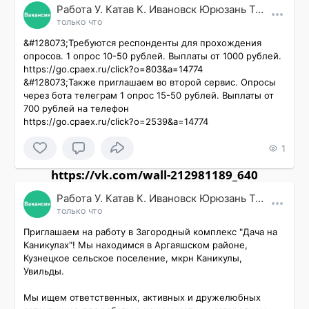
Работа У. Катав К. Ивановск Юрюзань Трехгорный
только что
&#128073;Требуются респонденты для прохождения 
опросов. 1 опрос 10-50 рублей. Выплаты от 1000 рублей. 
https://go.cpaex.ru/click?o=803&a=14774

&#128073;Также приглашаем во второй сервис. Опросы 
через бота телеграм 1 опрос 15-50 рублей. Выплаты от 
700 рублей на телефон

https://go.cpaex.ru/click?o=2539&a=14774
1
https://vk.com/wall-212981189_640
Работа У. Катав К. Ивановск Юрюзань Трехгорный
только что
Приглашаем на работу в Загородный комплекс "Дача на 
Каникулах"! Мы находимся в Аргаяшском районе, 
Кузнецкое сельское поселение, мкрн Каникулы, 
Увильды.

Мы ищем ответственных, активных и дружелюбных 