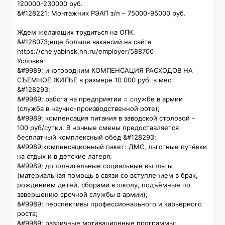
120000-230000 руб.

&#128221; Монтажник РЭАП з/п – 75000-95000 руб.

Ждем желающих трудиться на ОПК.

&#128073;еще больше вакансий на сайте 
https://chelyabinsk.hh.ru/employer/588700

Условия:

&#9989; иногородним КОМПЕНСАЦИЯ РАСХОДОВ НА 
СЪЕМНОЕ ЖИЛЬЕ в размере 10 000 руб. в мес. 
&#128293;

&#9989; работа на предприятии = службе в армии 
(служба в научно-производственной роте);

&#9989; компенсация питания в заводской столовой – 
100 руб/сутки. В ночные смены предоставляется 
бесплатный комплексный обед &#128293;

&#9989;компенсационный пакет: ДМС, льготные путёвки 
на отдых и в детские лагеря.

&#9989; дополнительные социальные выплаты 
(материальная помощь в связи со вступлением в брак, 
рождением детей, сборами в школу, подъёмные по 
завершению срочной службы в армии);

&#9989; перспективы профессионального и карьерного 
роста;

&#9989; различные мотивационные программы;
