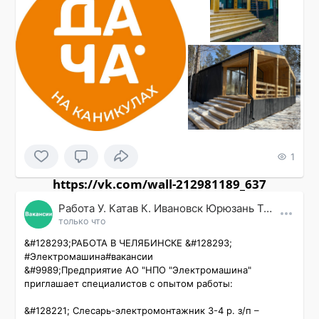
1
https://vk.com/wall-212981189_637
Работа У. Катав К. Ивановск Юрюзань Трехгорный
только что
&#128293;РАБОТА В ЧЕЛЯБИНСКЕ &#128293;

#Электромашина#вакансии

&#9989;Предприятие АО "НПО "Электромашина" 
приглашает специалистов с опытом работы:

&#128221; Слесарь-электромонтажник 3-4 р. з/п – 