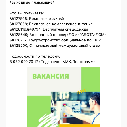
*выходные плавающие*

Что вы получаете:

&#127968; Бесплатное жильё

&#127858; Бесплатное комплексное питание

&#128119;‍&#9794; Бесплатная спецодежда

&#128649; Бесплатный проезд (ДОМ-РАБОТА-ДОМ)

&#128217; Трудоустройство официальное по ТК РФ

&#128200; Оплачиваемый междувахтовый отдых

Подробности по телефону:

8 982 990 79 17 (Подключен МАХ, Телеграмм)