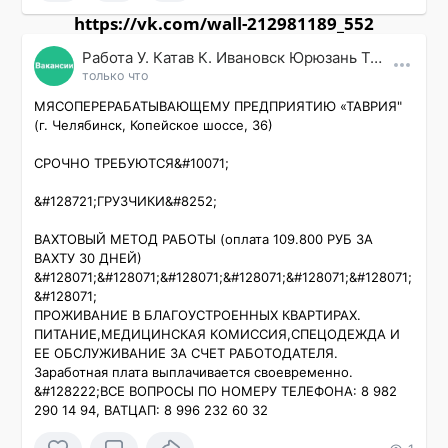
https://vk.com/wall-212981189_552
Работа У. Катав К. Ивановск Юрюзань Трехгорный
только что
МЯСОПЕРЕРАБАТЫВАЮЩЕМУ ПРЕДПРИЯТИЮ «ТАВРИЯ"

(г. Челябинск, Копейское шоссе, 36)

СРОЧНО ТРЕБУЮТСЯ&#10071;

&#128721;ГРУЗЧИКИ&#8252;

ВАХТОВЫЙ МЕТОД РАБОТЫ (оплата 109.800 РУБ ЗА 
ВАХТУ 30 ДНЕЙ)

&#128071;&#128071;&#128071;&#128071;&#128071;&#128071;
&#128071;

ПРОЖИВАНИЕ В БЛАГОУСТРОЕННЫХ КВАРТИРАХ. 
ПИТАНИЕ,МЕДИЦИНСКАЯ КОМИССИЯ,СПЕЦОДЕЖДА И 
ЕЕ ОБСЛУЖИВАНИЕ ЗА СЧЕТ РАБОТОДАТЕЛЯ.

Заработная плата выплачивается своевременно.

&#128222;ВСЕ ВОПРОСЫ ПО НОМЕРУ ТЕЛЕФОНА: 8 982 
290 14 94, ВАТЦАП: 8 996 232 60 32