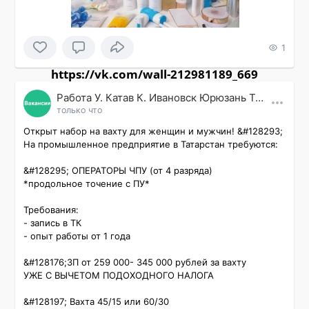
1
https://vk.com/wall-212981189_669
Работа У. Катав К. Ивановск Юрюзань Трехгорный
только что
Открыт набор на вахту для женщин и мужчин! &#128293;

На промышленное предприятие в Татарстан требуются:

&#128295; ОПЕРАТОРЫ ЧПУ (от 4 разряда)

*продольное точение с ПУ*

Требования:

- запись в ТК

- опыт работы от 1 года

&#128176;ЗП от 259 000- 345 000 рублей за вахту

УЖЕ С ВЫЧЕТОМ ПОДОХОДНОГО НАЛОГА

&#128197; Вахта 45/15 или 60/30
