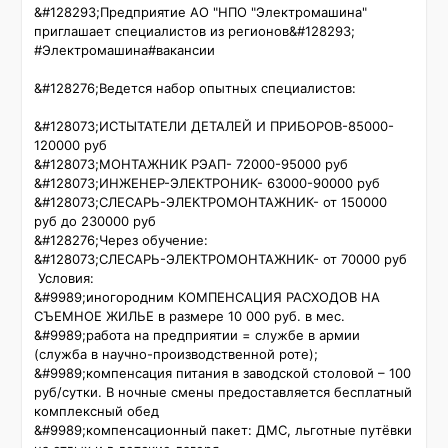
&#128293;Предприятие АО "НПО "Электромашина" 
приглашает специалистов из регионов&#128293;

#Электромашина#вакансии 

&#128276;Ведется набор опытных специалистов: 

&#128073;ИСТЫТАТЕЛИ ДЕТАЛЕЙ И ПРИБОРОВ-85000-
120000 руб

&#128073;МОНТАЖНИК РЭАП- 72000-95000 руб

&#128073;ИНЖЕНЕР-ЭЛЕКТРОНИК- 63000-90000 руб

&#128073;СЛЕСАРЬ-ЭЛЕКТРОМОНТАЖНИК- от 150000 
руб до 230000 руб         

&#128276;Через обучение:                                                                                                      
&#128073;СЛЕСАРЬ-ЭЛЕКТРОМОНТАЖНИК- от 70000 руб                                      

 Условия:

&#9989;иногородним КОМПЕНСАЦИЯ РАСХОДОВ НА 
СЪЕМНОЕ ЖИЛЬЕ в размере 10 000 руб. в мес. 

&#9989;работа на предприятии = службе в армии 
(служба в научно-производственной роте);

&#9989;компенсация питания в заводской столовой – 100 
руб/сутки. В ночные смены предоставляется бесплатный 
комплексный обед 

&#9989;компенсационный пакет: ДМС, льготные путёвки 