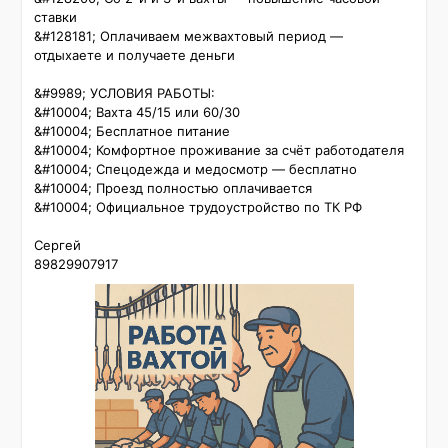
ставки

&#128181; Оплачиваем межвахтовый период — 
отдыхаете и получаете деньги

&#9989; УСЛОВИЯ РАБОТЫ:

&#10004; Вахта 45/15 или 60/30

&#10004; Бесплатное питание

&#10004; Комфортное проживание за счёт работодателя

&#10004; Спецодежда и медосмотр — бесплатно

&#10004; Проезд полностью оплачивается

&#10004; Официальное трудоустройство по ТК РФ

Сергей 

89829907917