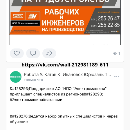
1
https://vk.com/wall-212981189_611
Работа У. Катав К. Ивановск Юрюзань Трехгорный
только что
&#128293;Предприятие АО "НПО "Электромашина" 
приглашает специалистов из регионов&#128293;

#Электромашина#вакансии 

&#128276;Ведется набор опытных специалистов и через 
обучение
