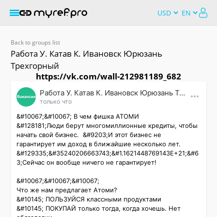
Back to groups list
Работа У. Катав К. Ивановск Юрюзань
Трехгорный
https://vk.com/wall-212981189_682
Работа У. Катав К. Ивановск Юрюзань Трехгорный
только что
&#10067;&#10067; В чем фишка АТОМИ

&#128181;Люди берут многомиллионные кредиты, чтобы 
начать свой бизнес.  &#9203;И этот бизнес не 
гарантирует им доход в ближайшие несколько лет.  
&#129335;&#35240206663743;&#1.1621448769143E+21;&#6
3;Сейчас он вообще ничего не гарантирует!   

&#10067;&#10067;&#10067;

Что же нам предлагает Атоми? 

&#10145; ПОЛЬЗУЙСЯ классными продуктами  

&#10145;️ ПОКУПАЙ только тогда, когда хочешь. Нет 