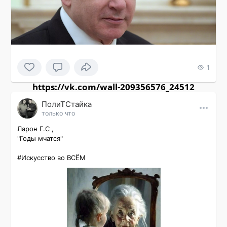
1
https://vk.com/wall-209356576_24512
ПолиТСтайка
только что
Ларон Г.С ,

"Годы мчатся"

#Искусство во ВСЁМ