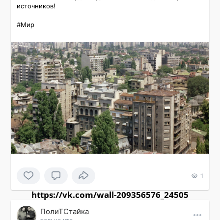
источников!

#Мир 
1
https://vk.com/wall-209356576_24505
ПолиТСтайка