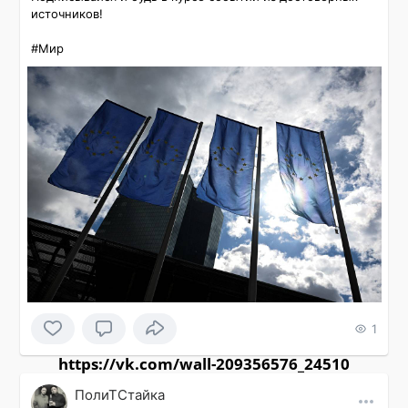
источников!

#Мир 
1
https://vk.com/wall-209356576_24510
ПолиТСтайка