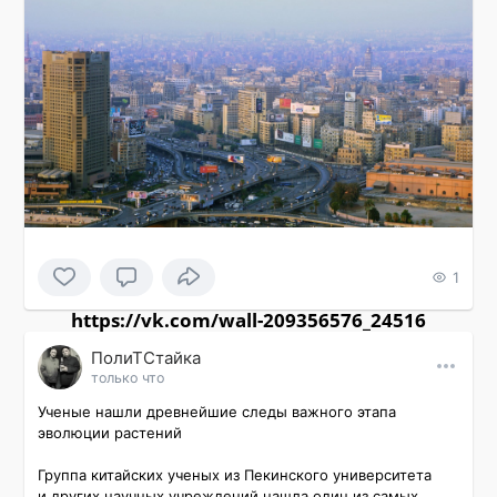
1
https://vk.com/wall-209356576_24516
ПолиТСтайка
только что
Ученые нашли древнейшие следы важного этапа 
эволюции растений

Группа китайских ученых из Пекинского университета 
и других научных учреждений нашла один из самых 