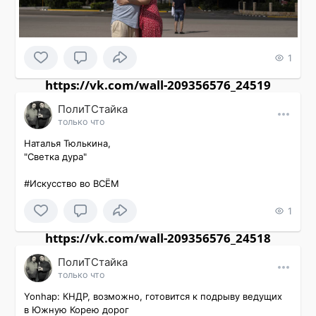
1
https://vk.com/wall-209356576_24519
ПолиТСтайка
только что
Наталья Тюлькина,

"Светка дура"

#Искусство во ВСЁМ
1
https://vk.com/wall-209356576_24518
ПолиТСтайка
только что
Yonhap: КНДР, возможно, готовится к подрыву ведущих 
в Южную Корею дорог
