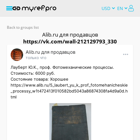
Back to groups list
Alib.ru для продавцов
https://vk.com/wall-212129793_330
Alib.ru для продавцов
только что
Лауберт Ю.К., проф. Фотомеханические процессы.

Стоимость: 6000 руб.

Состояние товара: Хорошее

https://www.alib.ru/5_laubert_yu_k_prof_fotomehanicheskie
_processy_w1t472413f010582bd5043a86874308fa4d9a0d.h
tml