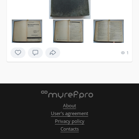
1
About
User's agreement
Privacy policy
Contacts