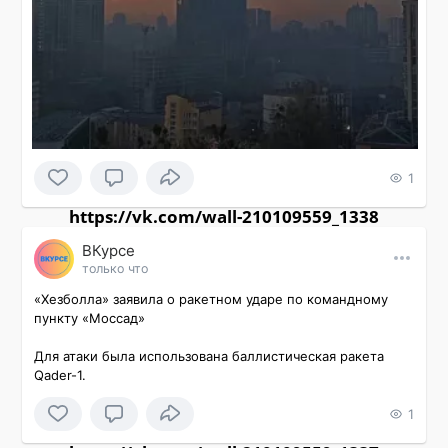
1
https://vk.com/wall-210109559_1338
ВКурсе
только что
«Хезболла» заявила о ракетном ударе по командному 
пункту «Моссад»

Для атаки была использована баллистическая ракета 
Qader-1.
1