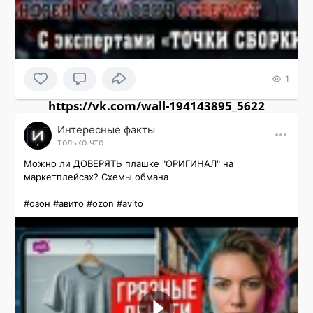
1
https://vk.com/wall-194143895_5622
Интересные факты
только что
Можно ли ДОВЕРЯТЬ плашке "ОРИГИНАЛ" на 
маркетплейсах? Схемы обмана

#озон #авито #ozon #avito