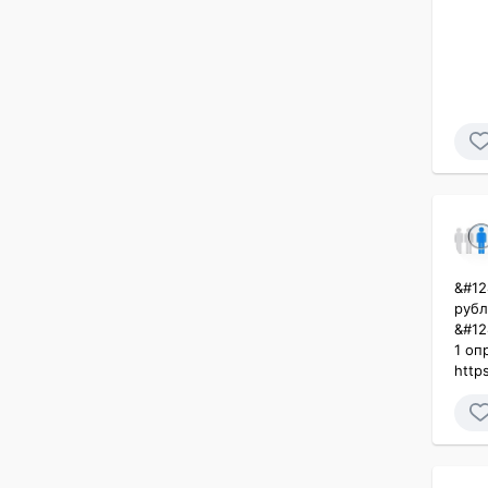
&#12
рубл
&#12
1 оп
http