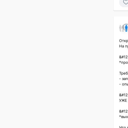
Откр
На п
&#12
*про
Требо
- зап
- опы
&#12
УЖЕ
&#12
*вых
Что 