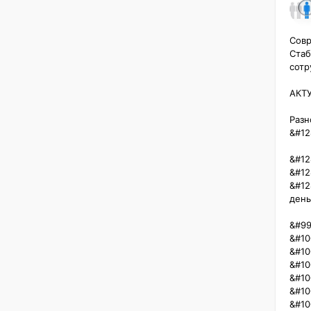
Совр
Стаб
сотру
АКТУ
Разн
&#12
&#12
&#12
&#12
деньги
&#99
&#10
&#10
&#10
&#10
&#10
&#10