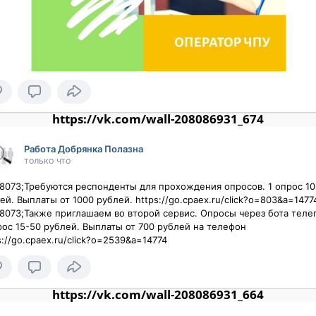
https://vk.com/wall-208086931_674
Работа Добрянка Полазна
только что
8073;Требуются респонденты для прохождения опросов. 1 опрос 10-
ей. Выплаты от 1000 рублей. https://go.cpaex.ru/click?o=803&a=14774
8073;Также приглашаем во второй сервис. Опросы через бота телег
рос 15-50 рублей. Выплаты от 700 рублей на телефон

s://go.cpaex.ru/click?o=2539&a=14774
https://vk.com/wall-208086931_664