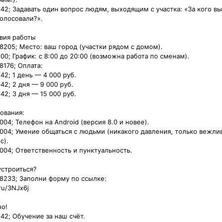
42; Задавать один вопрос людям, выходящим с участка: «За кого вы 
лосовали?».

вия работы

8205; Место: ваш город (участки рядом с домом).

00; График: с 8:00 до 20:00 (возможна работа по сменам).

176; Оплата:

42; 1 день — 4 000 руб.

42; 2 дня — 9 000 руб.

2; 3 дня — 15 000 руб.

вания:

004; Телефон на Android (версия 8.0 и новее).

004; Умение общаться с людьми (никакого давления, только вежлив
).

004; Ответственность и пунктуальность.

строиться?

8233; Заполни форму по ссылке:

ru/3NJx6j

!

42; Обучение за наш счёт.
