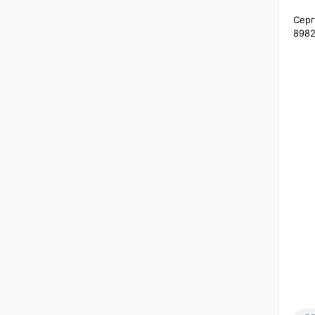
Серге
8982