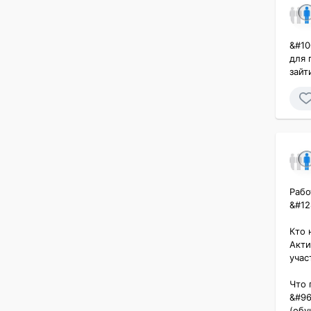
&#10
для 
зайт
Рабо
&#12
Кто 
Акти
участк
Что 
&#96
(обуч