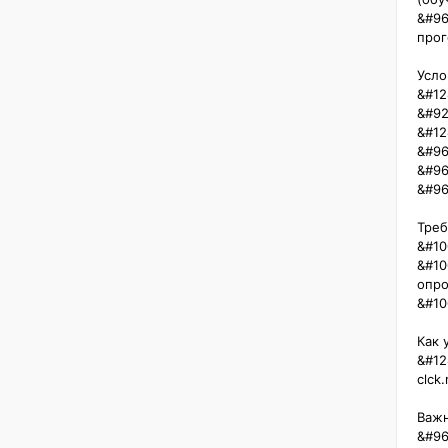
&#96
прого
Усло
&#12
&#92
&#128
&#96
&#96
&#964
Требо
&#10
&#10
опрос
&#10
Как у
&#12
clck.
Важно
&#96