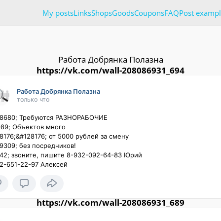
My posts
Links
Shops
Goods
Coupons
FAQ
Post exampl
Работа Добрянка Полазна
https://vk.com/wall-208086931_694
Работа Добрянка Полазна
только что
8680; Требуются РАЗНОРАБОЧИЕ

89; Объектов много

8176;&#128176; от 5000 рублей за смену

9309; без посредников!

42; звоните, пишите 8-932-092-64-83 Юрий

2-651-22-97 Алексей
https://vk.com/wall-208086931_689