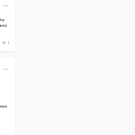
ты 
жно 
1
ных 