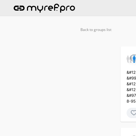
Back to groups list
&#12
&#99
&#12
&#12
&#97
8-95