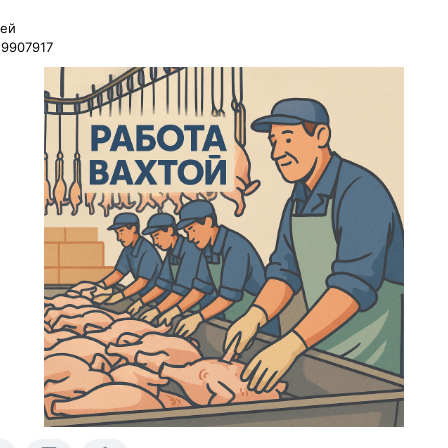
й 

9907917