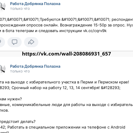
Работа Добрянка Полазна
только что
071;&#10071;&#10071;Требуются &#10071;&#10071;&#10071; респонден
прохождения опросов онлайн. Вознаграждение 15-50р за опрос. Ну
и в бота телеграм и следовать инструкции vk.cc/cqrv9k
https://vk.com/wall-208086931_657
Работа Добрянка Полазна
только что
та на выходе с избирательного участка в Перми и Пермском крае!

8293; Срочный набор на работу 12, 13, 14 сентября! &#128293;

нам нужен?

вные, коммуникабельные люди для работы на выходе с избиратель
ов.

предстоит делать?

42; Работать в специальном приложении на телефоне с Android 
им!).
