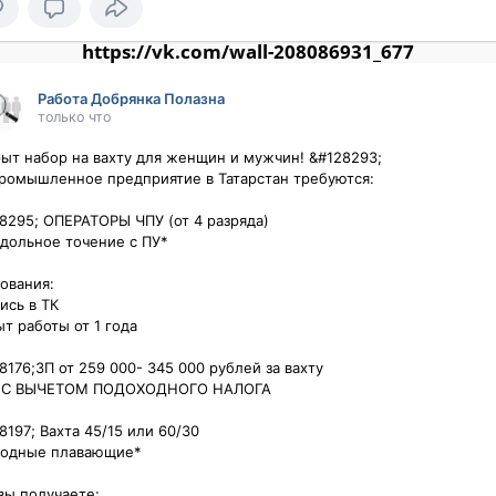
https://vk.com/wall-208086931_677
Работа Добрянка Полазна
только что
ыт набор на вахту для женщин и мужчин! &#128293;

ромышленное предприятие в Татарстан требуются:

8295; ОПЕРАТОРЫ ЧПУ (от 4 разряда)

дольное точение с ПУ*

вания:

ись в ТК

т работы от 1 года

8176;ЗП от 259 000- 345 000 рублей за вахту

 С ВЫЧЕТОМ ПОДОХОДНОГО НАЛОГА

8197; Вахта 45/15 или 60/30

одные плавающие*

вы получаете:
