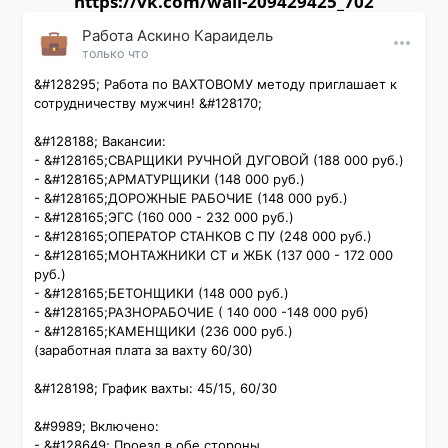
https://vk.com/wall-209429425_702
Работа Аскино Караидель
только что
&#128295; Работа по ВАХТОВОМУ методу приглашает к 
сотрудничеству мужчин! &#128170;

&#128188; Вакансии:

- &#128165;СВАРЩИКИ РУЧНОЙ ДУГОВОЙ (188 000 руб.)

- &#128165;АРМАТУРЩИКИ (148 000 руб.)

- &#128165;ДОРОЖНЫЕ РАБОЧИЕ (148 000 руб.)

- &#128165;ЭГС (160 000 - 232 000 руб.)

- &#128165;ОПЕРАТОР СТАНКОВ С ПУ (248 000 руб.)

- &#128165;МОНТАЖНИКИ СТ и ЖБК (137 000 - 172 000 
руб.)

- &#128165;БЕТОНЩИКИ (148 000 руб.)

- &#128165;РАЗНОРАБОЧИЕ ( 140 000 -148 000 руб)

- &#128165;КАМЕНЩИКИ (236 000 руб.)

(заработная плата за вахту 60/30)

&#128198; График вахты: 45/15, 60/30

&#9989; Включено:

- &#128649; Проезд в обе стороны
