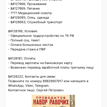
- &#127968; Проживание

- &#127869; Питание

- ???? Медицинский осмотр

- &#128085; Спец. одежда

- &#128663; Служебный транспорт

&#128196; Условия:

- Официальное трудоустройство по ТК РФ

- Полный соц. пакет

- Оплата больничных листов

- Передача стажа в ПФР

&#128181; Оплата:

- Перевод зарплаты на банковскую карту

- Возможен перевод заработной платы третьему лицу

&#128222; Контакты для связи:

Позвоните по номеру 89829907917 или напишите в 
WhatsApp, Viber, Telegram.

Контактное лицо: Сергей Петрович.