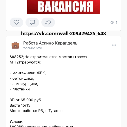
1
https://vk.com/wall-209429425_648
Работа Аскино Караидель
только что
&#8252;На строительство мостов (трасса 
М-12)требуются:

- монтажники ЖБК,

- бетонщики,

- арматурщики,

- плотники

ЗП от 65 000 руб.

Вахта 15/15

Место работы: РБ, с Тугаево

Условия:

&#9989;проживание в общежитии,
