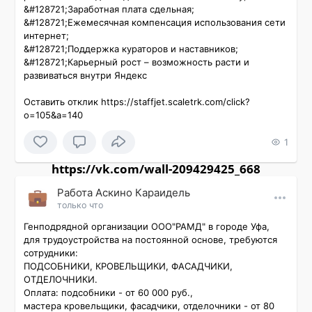
&#128721;Заработная плата сдельная;

&#128721;Ежемесячная компенсация использования сети 
интернет;

&#128721;Поддержка кураторов и наставников;

&#128721;Карьерный рост – возможность расти и 
развиваться внутри Яндекс

Оставить отклик https://staffjet.scaletrk.com/click?
o=105&a=140
1
https://vk.com/wall-209429425_668
Работа Аскино Караидель
только что
Генподрядной организации ООО"РАМД" в городе Уфа, 
для трудоустройства на постоянной основе, требуются 
сотрудники:

ПОДСОБНИКИ, КРОВЕЛЬЩИКИ, ФАСАДЧИКИ, 
ОТДЕЛОЧНИКИ.

Оплата: подсобники - от 60 000 руб.,

мастера кровельщики, фасадчики, отделочники - от 80 