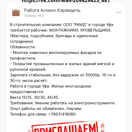
https://vk.com/wall-209429425_481
Работа Аскино Караидель
только что
В строительную компанию ООО "РАМД" в городе Уфа 
требуется рабочие: МОНТАЖНИКИ, КРОВЕЛЬЩИКИ, 
(Мастера, подсобники, бригады и одиночные 
сотрудники).

Обязанности:

- Монтаж навесных вентилируемых фасадов из 
профнастила.

- Покрытие промышленных и жилых зданий мягкой и 
рулонной кровлей.

Зарплата стабильная, без задержек от 55000р. 15-го и 
30-го числа расчёт.

Работа в городе Уфа. Жилье иногородним 
предоставляется.

Вахта 15/15, 30/30, 45/45.

Требования: Умение работать на электроинструменте. 
Опыт работы не обязателен. Научим.

Телефон для связи: +79631418080.