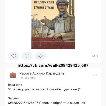
1
https://vk.com/wall-209429425_687
Работа Аскино Караидель
только что
Вакансия

"Оператор диспетчерской службы (удаленно)"

Задачи:

&#128222;&#128495;Прием и обработка входящих 