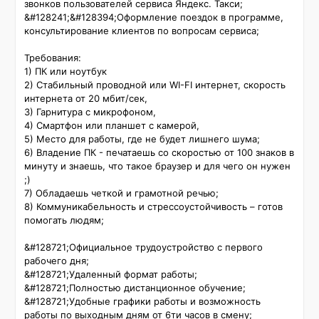
звонков пользователей сервиса Яндекс. Такси;

&#128241;&#128394;Оформление поездок в программе, 
консультирование клиентов по вопросам сервиса;

Требования:

1) ПК или ноутбук

2) Стабильный проводной или WI-FI интернет, скорость 
интернета от 20 мбит/сек,

3) Гарнитура с микрофоном,

4) Смартфон или планшет с камерой,

5) Место для работы, где не будет лишнего шума;

6) Владение ПК - печатаешь со скоростью от 100 знаков в 
минуту и знаешь, что такое браузер и для чего он нужен 
;)

7) Обладаешь четкой и грамотной речью;

8) Коммуникабельность и стрессоустойчивость – готов 
помогать людям;

&#128721;Официальное трудоустройство с первого 
рабочего дня;

&#128721;Удаленный формат работы;

&#128721;Полностью дистанционное обучение;

&#128721;Удобные графики работы и возможность 
работы по выходным дням от 6ти часов в смену;
