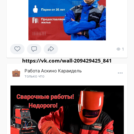
1
https://vk.com/wall-209429425_841
Работа Аскино Караидель
только что