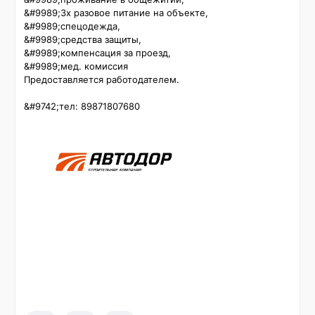
&#9989;3х разовое питание на объекте,

&#9989;спецодежда,

&#9989;средства защиты,

&#9989;компенсация за проезд,

&#9989;мед. комиссия

Предоставляется работодателем.

&#9742;тел: 89871807680