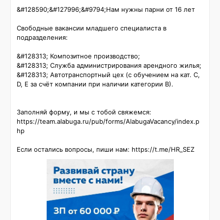
&#128590;&#127996;‍&#9794;Нам нужны парни от 16 лет

Свободные вакансии младшего специалиста в 
подразделения:

&#128313; Композитное производство;

&#128313; Служба администрирования арендного жилья;

&#128313; Автотранспортный цех (с обучением на кат. C, 
D, E за счёт компании при наличии категории В).

Заполняй форму, и мы с тобой свяжемся: 
https://team.alabuga.ru/pub/forms/AlabugaVacancy/index.p
hp

Если остались вопросы, пиши нам: https://t.me/HR_SEZ