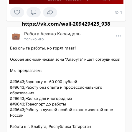
1
https://vk.com/wall-209429425_938
Работа Аскино Караидель
только что
Без опыта работы, но горят глаза?

Особая экономическая зона "Алабуга" ищет сотрудников!

Мы предлагаем:

&#9643;Зарплату от 60 000 рублей

&#9643;Работу без опыта и профессионального 
образования

&#9643;Жилье для иногородних

&#9643;Транспорт до работы

&#9643;Работу в лучшей особой экономической зоне 
России

Работа в г. Елабуга, Республика Татарстан
