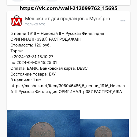
https://vk.com/wall-212099762_15695
Мешок.нет для продавцов c Myref.pro
только что
5 пенни 1916 – Николай II – Русская Финляндия 
ОРИГИНАЛ! (р387) РАСПРОДАЖА!!!

Стоимость: 129 руб.

Торги:

с 2024-03-31 15:10:27

по 2024-04-09 15:25:31

Оплата: BANK, Банковская карта, DESC

Состояние товара: Б/У

В наличии: 1 шт.

https://meshok.net/item/306046486_5_пенни_1916_Никола
й_II_Русская_Финляндия_ОРИГИНАЛ_р387_РАСПРОДАЖА