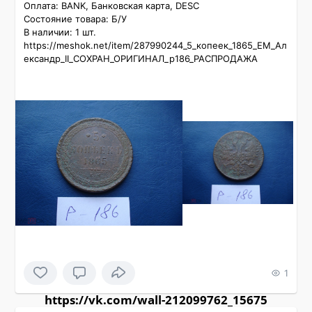
Оплата: BANK, Банковская карта, DESC

Состояние товара: Б/У

В наличии: 1 шт.

https://meshok.net/item/287990244_5_копеек_1865_ЕМ_Ал
ександр_II_СОХРАН_ОРИГИНАЛ_р186_РАСПРОДАЖА
1
https://vk.com/wall-212099762_15675