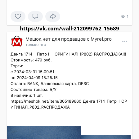
1
https://vk.com/wall-212099762_15689
Мешок.нет для продавцов c Myref.pro
только что
Денга 1714 – Петр I -  ОРИГИНАЛ! (P802) РАСПРОДАЖА!!!

Стоимость: 479 руб.

Торги:

с 2024-03-31 15:09:51

по 2024-04-09 15:25:15

Оплата: BANK, Банковская карта, DESC

Состояние товара: Б/У

В наличии: 1 шт.

https://meshok.net/item/305189660_Денга_1714_Петр_I_ОР
ИГИНАЛ_P802_РАСПРОДАЖА