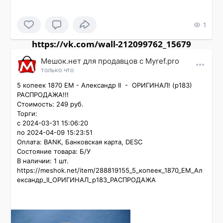
1
https://vk.com/wall-212099762_15679
Мешок.нет для продавцов c Myref.pro
только что
5 копеек 1870 ЕМ - Александр II  -  ОРИГИНАЛ! (р183) 
РАСПРОДАЖА!!!

Стоимость: 249 руб.

Торги:

с 2024-03-31 15:06:20

по 2024-04-09 15:23:51

Оплата: BANK, Банковская карта, DESC

Состояние товара: Б/У

В наличии: 1 шт.

https://meshok.net/item/288819155_5_копеек_1870_ЕМ_Ал
ександр_II_ОРИГИНАЛ_р183_РАСПРОДАЖА