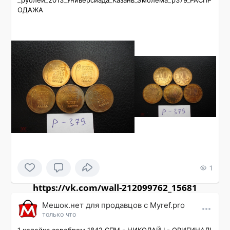
_рублей_2013_Универсиада_Казань_Эмблема_р379_РАСПР
ОДАЖА
1
https://vk.com/wall-212099762_15681
Мешок.нет для продавцов c Myref.pro
только что