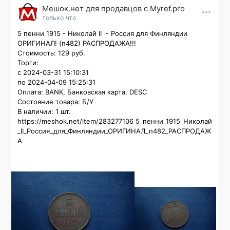
Мешок.нет для продавцов c Myref.pro
только что
5 пенни 1915 - Николай II  - Россия для Финляндии 
ОРИГИНАЛ! (п482) РАСПРОДАЖА!!!

Стоимость: 129 руб.

Торги:

с 2024-03-31 15:10:31

по 2024-04-09 15:25:31

Оплата: BANK, Банковская карта, DESC

Состояние товара: Б/У

В наличии: 1 шт.

https://meshok.net/item/283277106_5_пенни_1915_Николай
_II_Россия_для_Финляндии_ОРИГИНАЛ_п482_РАСПРОДАЖ
А