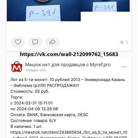
1
https://vk.com/wall-212099762_15683
Мешок.нет для продавцов c Myref.pro
только что
Лот из 5-ти монет: 10 рублей 2013 – Универсиада Казань 
- Эмблема (р379) РАСПРОДАЖА!!!

Стоимость: 59 руб.

Торги:

с 2024-03-31 15:11:01

по 2024-04-09 15:26:08

Оплата: BANK, Банковская карта, DESC

Состояние товара: Б/У

В наличии: 1 шт.

https://meshok.net/item/293665934_Лот_из_5_ти_монет_10