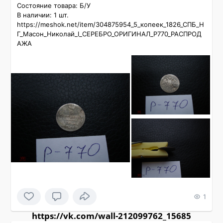
Состояние товара: Б/У

В наличии: 1 шт.

https://meshok.net/item/304875954_5_копеек_1826_СПБ_Н
Г_Масон_Николай_I_СЕРЕБРО_ОРИГИНАЛ_P770_РАСПРОД
АЖА
1
https://vk.com/wall-212099762_15685