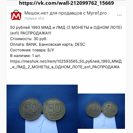
https://vk.com/wall-212099762_15669
Мешок.нет для продавцов c Myref.pro
только что
50 рублей 1993 ММД и ЛМД (2 МОНЕТЫ в ОДНОМ ЛОТЕ) 
(ел1) РАСПРОДАЖА!!!

Стоимость: 30 руб.

Оплата: BANK, Банковская карта, DESC

Состояние товара: Б/У

В наличии: 1 шт.

https://meshok.net/item/102593565_50_рублей_1993_ММД
_и_ЛМД_2_МОНЕТЫ_в_ОДНОМ_ЛОТЕ_ел1_РАСПРОДАЖА