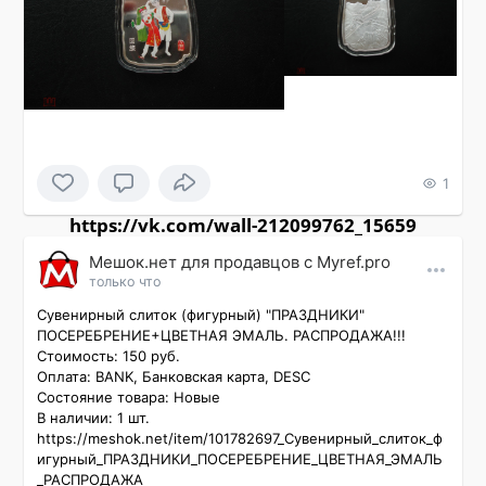
1
https://vk.com/wall-212099762_15659
Мешок.нет для продавцов c Myref.pro
только что
Сувенирный слиток (фигурный) "ПРАЗДНИКИ" 
ПОСЕРЕБРЕНИЕ+ЦВЕТНАЯ ЭМАЛЬ. РАСПРОДАЖА!!!

Стоимость: 150 руб.

Оплата: BANK, Банковская карта, DESC

Состояние товара: Новые

В наличии: 1 шт.

https://meshok.net/item/101782697_Сувенирный_слиток_ф
игурный_ПРАЗДНИКИ_ПОСЕРЕБРЕНИЕ_ЦВЕТНАЯ_ЭМАЛЬ
_РАСПРОДАЖА