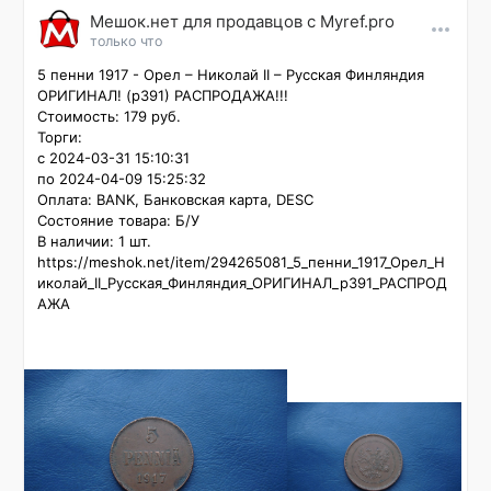
Мешок.нет для продавцов c Myref.pro
только что
5 пенни 1917 - Орел – Николай II – Русская Финляндия 
ОРИГИНАЛ! (р391) РАСПРОДАЖА!!!

Стоимость: 179 руб.

Торги:

с 2024-03-31 15:10:31

по 2024-04-09 15:25:32

Оплата: BANK, Банковская карта, DESC

Состояние товара: Б/У

В наличии: 1 шт.

https://meshok.net/item/294265081_5_пенни_1917_Орел_Н
иколай_II_Русская_Финляндия_ОРИГИНАЛ_р391_РАСПРОД
АЖА