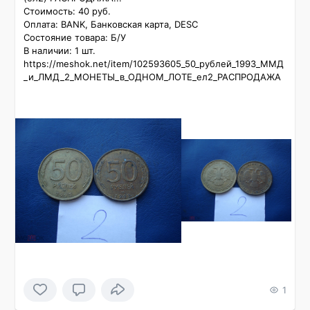
Стоимость: 40 руб.

Оплата: BANK, Банковская карта, DESC

Состояние товара: Б/У

В наличии: 1 шт.

https://meshok.net/item/102593605_50_рублей_1993_ММД
_и_ЛМД_2_МОНЕТЫ_в_ОДНОМ_ЛОТЕ_ел2_РАСПРОДАЖА
1