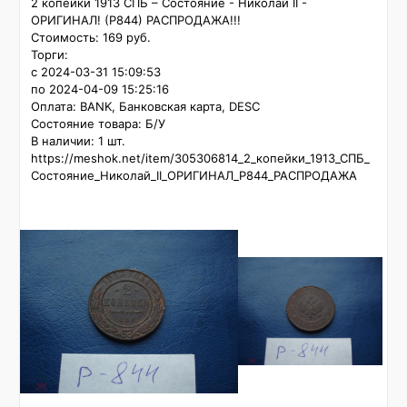
2 копейки 1913 СПБ – Состояние - Николай II - 
ОРИГИНАЛ! (P844) РАСПРОДАЖА!!!

Стоимость: 169 руб.

Торги:

с 2024-03-31 15:09:53

по 2024-04-09 15:25:16

Оплата: BANK, Банковская карта, DESC

Состояние товара: Б/У

В наличии: 1 шт.

https://meshok.net/item/305306814_2_копейки_1913_СПБ_
Состояние_Николай_II_ОРИГИНАЛ_P844_РАСПРОДАЖА