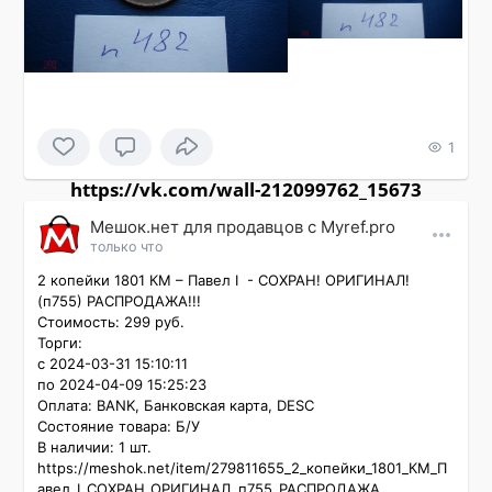
1
https://vk.com/wall-212099762_15673
Мешок.нет для продавцов c Myref.pro
только что
2 копейки 1801 КМ – Павел I  - СОХРАН! ОРИГИНАЛ! 
(п755) РАСПРОДАЖА!!!

Стоимость: 299 руб.

Торги:

с 2024-03-31 15:10:11

по 2024-04-09 15:25:23

Оплата: BANK, Банковская карта, DESC

Состояние товара: Б/У

В наличии: 1 шт.

https://meshok.net/item/279811655_2_копейки_1801_КМ_П
авел_I_СОХРАН_ОРИГИНАЛ_п755_РАСПРОДАЖА