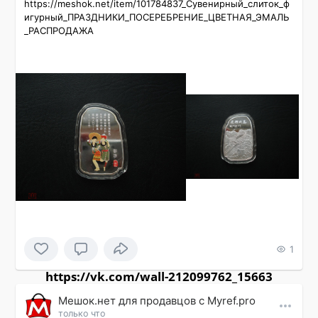
https://meshok.net/item/101784837_Сувенирный_слиток_ф
игурный_ПРАЗДНИКИ_ПОСЕРЕБРЕНИЕ_ЦВЕТНАЯ_ЭМАЛЬ
_РАСПРОДАЖА
1
https://vk.com/wall-212099762_15663
Мешок.нет для продавцов c Myref.pro
только что