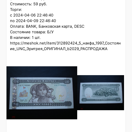
Стоимость: 59 руб.

Торги:

с 2024-04-06 22:46:40

по 2024-04-09 22:46:40

Оплата: BANK, Банковская карта, DESC

Состояние товара: Б/У

В наличии: 1 шт.

https://meshok.net/item/312892424_5_накфа_1997_Состоян
ие_UNC_Эритрея_ОРИГИНАЛ_b2029_РАСПРОДАЖА