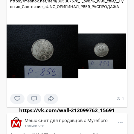
https://meshok.net/item/305307578_1_рубль_1999_спмд_Пу
шкин_Состояние_aUNC_ОРИГИНАЛ_P859_РАСПРОДАЖА
1
https://vk.com/wall-212099762_15691
Мешок.нет для продавцов c Myref.pro
только что