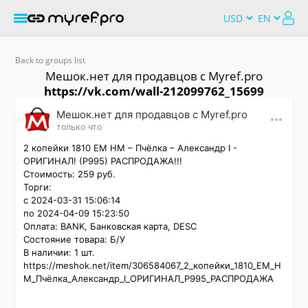
Back to groups list
Мешок.нет для продавцов c Myref.pro
https://vk.com/wall-212099762_15699
Мешок.нет для продавцов c Myref.pro
только что
2 копейки 1810 ЕМ НМ – Пчёлка – Александр I - 
ОРИГИНАЛ! (P995) РАСПРОДАЖА!!!

Стоимость: 259 руб.

Торги:

с 2024-03-31 15:06:14

по 2024-04-09 15:23:50

Оплата: BANK, Банковская карта, DESC

Состояние товара: Б/У

В наличии: 1 шт.

https://meshok.net/item/306584067_2_копейки_1810_ЕМ_Н
М_Пчёлка_Александр_I_ОРИГИНАЛ_P995_РАСПРОДАЖА