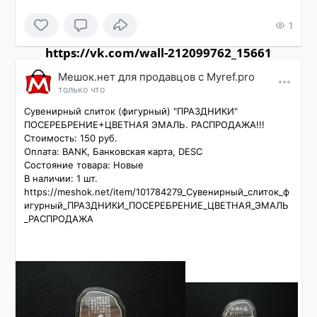
1
https://vk.com/wall-212099762_15661
Мешок.нет для продавцов c Myref.pro
только что
Сувенирный слиток (фигурный) "ПРАЗДНИКИ" 
ПОСЕРЕБРЕНИЕ+ЦВЕТНАЯ ЭМАЛЬ. РАСПРОДАЖА!!!

Стоимость: 150 руб.

Оплата: BANK, Банковская карта, DESC

Состояние товара: Новые

В наличии: 1 шт.

https://meshok.net/item/101784279_Сувенирный_слиток_ф
игурный_ПРАЗДНИКИ_ПОСЕРЕБРЕНИЕ_ЦВЕТНАЯ_ЭМАЛЬ
_РАСПРОДАЖА