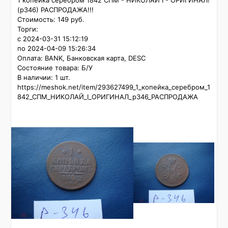
1 копейка серебром 1842 СПМ - НИКОЛАЙ I - ОРИГИНАЛ! 
(р346) РАСПРОДАЖА!!!

Стоимость: 149 руб.

Торги:

с 2024-03-31 15:12:19

по 2024-04-09 15:26:34

Оплата: BANK, Банковская карта, DESC

Состояние товара: Б/У

В наличии: 1 шт.

https://meshok.net/item/293627499_1_копейка_серебром_1
842_СПМ_НИКОЛАЙ_I_ОРИГИНАЛ_р346_РАСПРОДАЖА