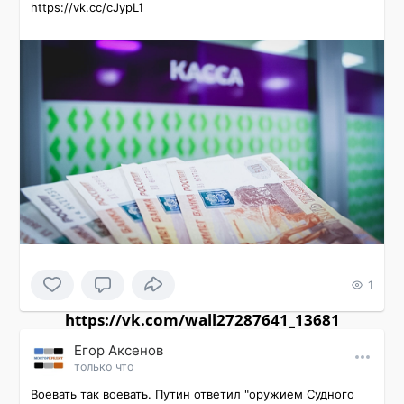
https://vk.cc/cJypL1
1
https://vk.com/wall27287641_13681
Εгор Αксенов
только что
Воевать так воевать. Путин ответил "оружием Судного 