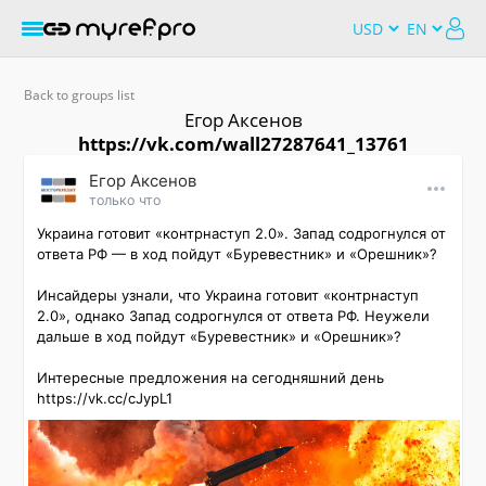
Back to groups list
Εгор Αксенов
https://vk.com/wall27287641_13761
Εгор Αксенов
только что
Украина готовит «контрнаступ 2.0». Запад содрогнулся от 
ответа РФ — в ход пойдут «Буревестник» и «Орешник»?

Инсайдеры узнали, что Украина готовит «контрнаступ 
2.0», однако Запад содрогнулся от ответа РФ. Неужели 
дальше в ход пойдут «Буревестник» и «Орешник»?

Интересные предложения на сегодняшний день 
https://vk.cc/cJypL1