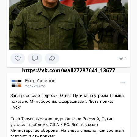
1
https://vk.com/wall27287641_13677
Εгор Αксенов
только что
Запад бросило в дрожь: Ответ Путина на угрозы Трампа 
показало Минобороны. Ошарашивает. "Есть приказ. 
Пуск"

Пока Трамп выражал недовольство Россией, Путин 
устроил проблемы США и EC. Всё показало 
Министерство обороны. На видео слышно, как военный 
говорит: "Есть приказ".
