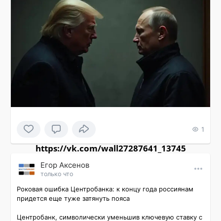
1
https://vk.com/wall27287641_13745
Εгор Αксенов
только что
Роковая ошибка Центробанка: к концу года россиянам 
придется еще туже затянуть пояса

Центробанк, символически уменьшив ключевую ставку с 