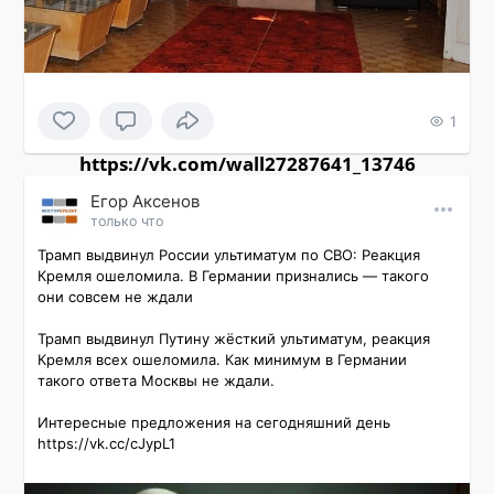
1
https://vk.com/wall27287641_13746
Εгор Αксенов
только что
Трамп выдвинул России ультиматум по СВО: Реакция 
Кремля ошеломила. В Германии признались — такого 
они совсем не ждали

Трамп выдвинул Путину жёсткий ультиматум, реакция 
Кремля всех ошеломила. Как минимум в Германии 
такого ответа Москвы не ждали.

Интересные предложения на сегодняшний день 
https://vk.cc/cJypL1