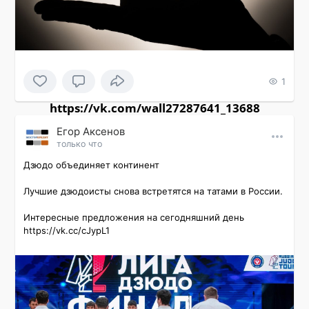
1
https://vk.com/wall27287641_13688
Εгор Αксенов
только что
Дзюдо объединяет континент

Лучшие дзюдоисты снова встретятся на татами в России.

Интересные предложения на сегодняшний день 
https://vk.cc/cJypL1