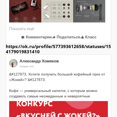
Комментарии
Поделиться
Класс
https://ok.ru/profile/577393612658/statuses/15
4179019831410
Александр Хомяков
только что
&#127873; Хотите получить большой кофейный приз от 
«Жокей»? &#127873;

Кофе — универсальный напиток, с которым можно 
создавать самые неожиданные и невероятные 
гастрономические дуэты. Делитесь в комментариях , 
какие самые сногсшибательные ингредиенты с кофе вы 
сочетали, и участвуйте в нашем конкурсе!
