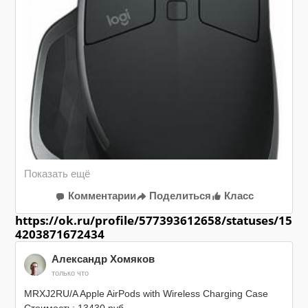
Ограничения: смартфоны, Apple, детские товары, 
уценка, услуги.

Только для физ.лиц.

Код купона будет скопирован при переходе по ссылке

https://myref.pro/nL5mU9O8oJ
Комментарии
Поделиться
Класс
https://ok.ru/profile/577393612658/statuses/15
4203871672434
Александр Хомяков
только что
MRXJ2RU/A Apple AirPods with Wireless Charging Case
