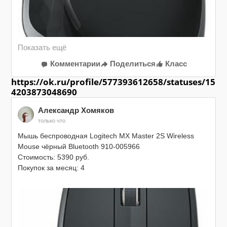
Комментарии
Поделиться
Класс
https://ok.ru/profile/577393612658/statuses/15
4203873048690
Александр Хомяков
только что
Мышь беспроводная Logitech MX Master 2S Wireless 
Mouse чёрный Bluetooth 910-005966

Стоимость: 5390 руб.

Покупок за месяц: 4

Купон: Скидка 300 рублей при покупке от 7000 рублей

Код: 300SALE123

Описание: Скидка 300 рублей при покупке от 7000 
рублей.
