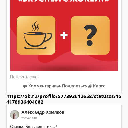
Правила конкурса:

&#9749; Подпишитесь на нашу страницу

&#9749; Поставьте лайк этому посту

&#9749; В комментариях напишите название или 
оставьте эмодзи с ингредиентом, который хотели бы 
попробовать добавить в кофе, чтобы получить 
необычное вкусовое сочетание.

1 декабря с помощью рандомайзера мы выберем 
победителя и подарим ему кофейный приз от «Жокей».

Желаем удачи!

Подробные правила конкурса по 
Комментарии
Поделиться
Класс
ссылке: https://ok.me/n8yx

https://ok.ru/profile/577393612658/statuses/15
4178936404082
#кофе жокей #мотивация для дел
Александр Хомяков
только что
Скидки. Большие скидки!
