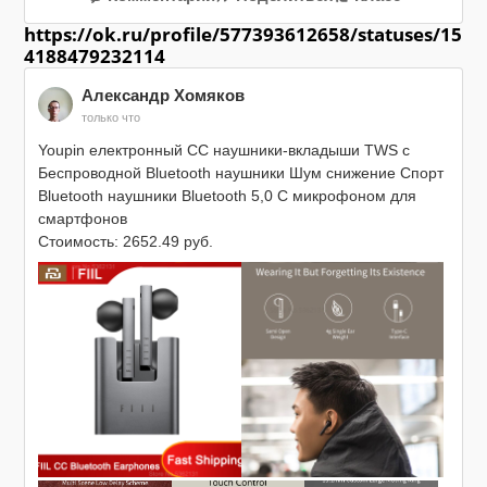
https://ok.ru/profile/577393612658/statuses/15
4188479232114
Александр Хомяков
только что
Youpin електронный CC наушники-вкладыши TWS с 
Беспроводной Bluetooth наушники Шум снижение Спорт 
Bluetooth наушники Bluetooth 5,0 С микрофоном для 
смартфонов

Стоимость: 2652.49 руб.

https://myref.pro/2Rx0BJj7ou