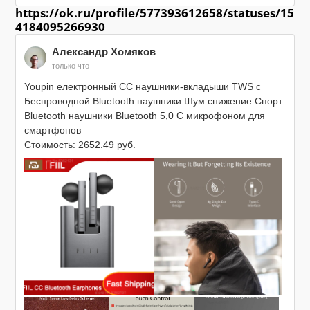
https://ok.ru/profile/577393612658/statuses/15
4184095266930
Александр Хомяков
только что
Youpin електронный CC наушники-вкладыши TWS с 
Беспроводной Bluetooth наушники Шум снижение Спорт 
Bluetooth наушники Bluetooth 5,0 С микрофоном для 
смартфонов

Стоимость: 2652.49 руб.

https://myref.pro/2Rx0BJj7ou