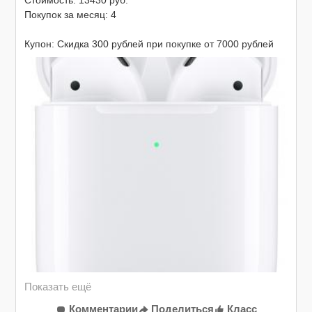
Стоимость: 13430 руб.

Покупок за месяц: 4

Купон: Скидка 300 рублей при покупке от 7000 рублей

Код: 300SALE123

Описание: Скидка 300 рублей при покупке от 7000 
рублей.

Ограничения: смартфоны, Apple, детские товары, 
уценка, услуги.

Только для физ.лиц.

Код купона будет скопирован при переходе по ссылке

https://myref.pro/E15YUJOlof
Комментарии
Поделиться
Класс