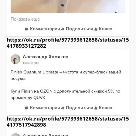
Комментарии
Поделиться
Класс
https://ok.ru/profile/577393612658/statuses/15
4178933127282
Александр Хомяков
только что
Finish Quantum Ultimate – чистота и супер-блеск вашей 
посуды.

Купи Finish на OZON с дополнительной скидкой 5% по 
промокоду QUVK

https://wcm-ru.frontend.weborama.fr/fcgi-bin/dispatch.fcgi?
Комментарии
Поделиться
Класс
a.A=cl&a.si=2498&a.te=26499&a.ra=%5BRANDOM%5D&g.lu=
https://ok.ru/profile/577393612658/statuses/15
4177517942898
Александр Хомяков