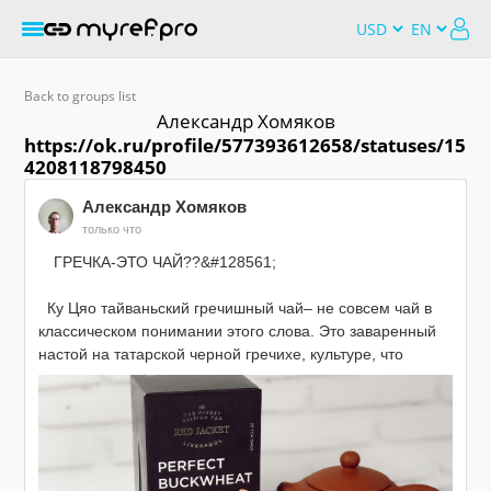
Back to groups list
Александр Хомяков
https://ok.ru/profile/577393612658/statuses/15
4208118798450
Александр Хомяков
только что
⠀ ГРЕЧКА-ЭТО ЧАЙ??&#128561;

⠀

  Ку Цяо тайваньский гречишный чай– не совсем чай в 
классическом понимании этого слова. Это заваренный 
настой на татарской черной гречихе, культуре, что 
произрастает в Китае и отличается от известной всем 
гречки иным, более легким и нежным вкусом и рядом 
положительных свойств.

⠀

  Любовь и признание китайцами гречишного чая 