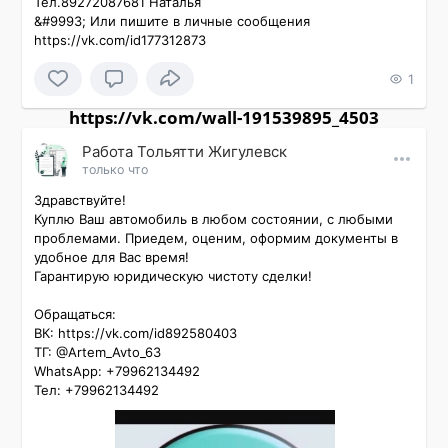
Тел.89272087681 Наталья

&#9993; Или пишите в личные сообщения 
https://vk.com/id177312873
1
https://vk.com/wall-191539895_4503
Работа Тольятти Жигулевск
только что
Здравствуйте! 

Куплю Ваш автомобиль в любом состоянии, с любыми 
проблемами. Приедем, оценим, оформим документы в 
удобное для Вас время! 

Гарантирую юридическую чистоту сделки!

Обращаться:

ВК: https://vk.com/id892580403

ТГ: @Artem_Avto_63

WhatsApp: +79962134492

Тел: +79962134492