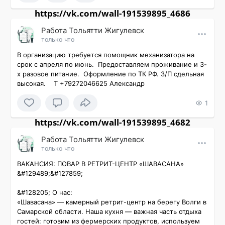
https://vk.com/wall-191539895_4686
Работа Тольятти Жигулевск
только что
В организацию требуется помощник механизатора на 
срок с апреля по июнь.  Предоставляем проживание и 3-
х разовое питание.  Оформление по ТК РФ. З/П сдельная 
высокая.    Т +79272046625 Александр
1
https://vk.com/wall-191539895_4682
Работа Тольятти Жигулевск
только что
ВАКАНСИЯ: ПОВАР В РЕТРИТ-ЦЕНТР «ШАВАСАНА» 
&#129489;‍&#127859;

&#128205; О нас:

«Шавасана» — камерный ретрит-центр на берегу Волги в 
Самарской области. Наша кухня — важная часть отдыха 
гостей: готовим из фермерских продуктов, используем 