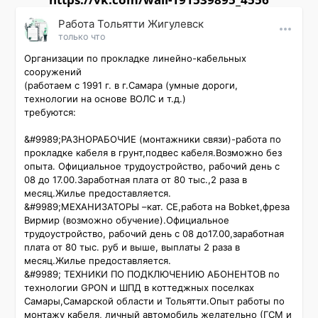
Работа Тольятти Жигулевск
только что
Организации по прокладке линейно-кабельных 
сооружений

(работаем с 1991 г. в г.Самара (умные дороги, 
технологии на основе ВОЛС и т.д.)

требуются:

&#9989;РАЗНОРАБОЧИЕ (монтажники связи)-работа по 
прокладке кабеля в грунт,подвес кабеля.Возможно без 
опыта. Официальное трудоустройство, рабочий день с 
08 до 17.00.Заработная плата от 80 тыс.,2 раза в 
месяц.Жилье предоставляется.

&#9989;МЕХАНИЗАТОРЫ –кат. СЕ,работа на Bobket,фреза 
Вирмир (возможно обучение).Официальное 
трудоустройство, рабочий день с 08 до17.00,заработная 
плата от 80 тыс. руб и выше, выплаты 2 раза в 
месяц.Жилье предоставляется.

&#9989; ТЕХНИКИ ПО ПОДКЛЮЧЕНИЮ АБОНЕНТОВ по 
технологии GPON и ШПД в коттеджных поселках 
Самары,Самарской области и Тольятти.Опыт работы по 
монтажу кабеля, личный автомобиль желательно (ГСМ и 