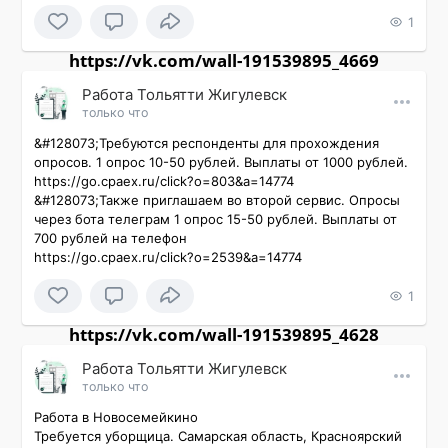
1
https://vk.com/wall-191539895_4669
Работа Тольятти Жигулевск
только что
&#128073;Требуются респонденты для прохождения 
опросов. 1 опрос 10-50 рублей. Выплаты от 1000 рублей. 
https://go.cpaex.ru/click?o=803&a=14774

&#128073;Также приглашаем во второй сервис. Опросы 
через бота телеграм 1 опрос 15-50 рублей. Выплаты от 
700 рублей на телефон

https://go.cpaex.ru/click?o=2539&a=14774
1
https://vk.com/wall-191539895_4628
Работа Тольятти Жигулевск
только что
Работа в Новосемейкино

Требуется уборщица. Самарская область, Красноярский 