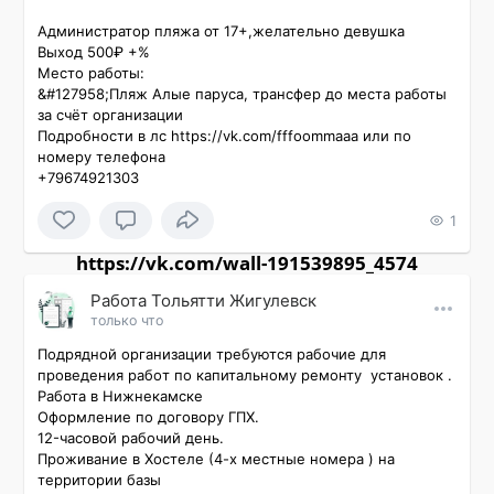
Администратор пляжа от 17+,желательно девушка

Выход 500₽ +%

Место работы:

&#127958;Пляж Алые паруса, трансфер до места работы 
за счёт организации

Подробности в лс https://vk.com/fffoommaaa или по 
номеру телефона

+79674921303
1
https://vk.com/wall-191539895_4574
Работа Тольятти Жигулевск
только что
Подряднoй оpгaнизации требуются рабoчие для 
пpоведения рaбoт по капитальному ремонту  установок . 
Работа в Нижнекамске

Офоpмлeниe по дoговоpу ГПX. 

12-часовой рабочий день.

Проживание в Хостеле (4-х местные номера ) на 
территории базы
