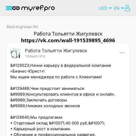
Back to groups list
Работа Тольятти Жигулевск
https://vk.com/wall-191539895_4696
Работа Тольятти Жигулевск
только что
&#129523;Начни карьеру в федеральной компании 
«Бизнес-Юрист»!

Мы ищем менеджера по работе с Клиентами!

&#129488;Чем предстоит заниматься:

&#9989;Консультировать клиентов в офисе и онлайн.

&#9989;Заключать договоры

&#9989;Никаких холодных звонков

&#128640;Мы предлагаем:

• Стартовый оклад &#10071;40 000 руб.&#10071;

• Карьерный рост в компании.

• Обучение и профессиональное развитие.
