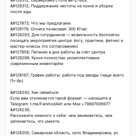
&#128312; Сервировка стола &#127869;️

&#128312; Поддержание чистоты на кухне и уборка 
после еды

&#127873; Что мы предлагаем:

&#128179; Оплата почасовая: 300 ₽/час

&#128293; Для сотрудников — возможность бесплатно 
посещать мероприятия центра: йогу, практики, фитнес и 
мастер-классы (по согласованию)

&#127858; Питание в дни работы за счёт центра

&#128298; Кухня полностью укомплектована 
современным инвентарём

&#128197; График работы: работа под заезды (чаще всего 
Пт–Вс)

&#128242; Как связаться:

Если вам откликается такой формат — напишите в 
Telegram: t.me/FarkhodAkh или Max:+79897006977 
&#128236;

Расскажите немного о себе: чем занимаетесь, чем 
увлекаетесь, что умеете.

&#128205; Самарская область, село Владимировка, ул. 