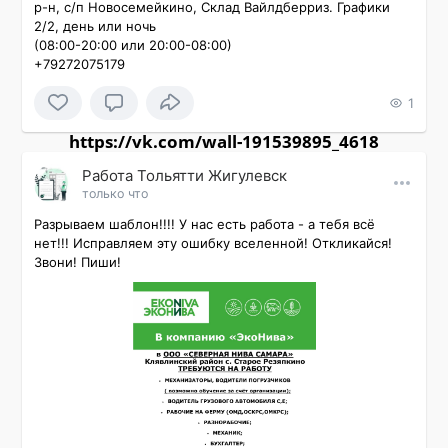
р-н, с/п Новосемейкино, Склад Вайлдберриз. Графики 
2/2, день или ночь

(08:00-20:00 или 20:00-08:00)

+79272075179
1
https://vk.com/wall-191539895_4618
Работа Тольятти Жигулевск
только что
Разрываем шаблон!!!! У нас есть работа - а тебя всё 
нет!!! Исправляем эту ошибку вселенной! Откликайся! 
Звони! Пиши!