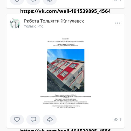
https://vk.com/wall-191539895_4564
Работа Тольятти Жигулевск
только что
1
https://vk.com/wall-191539895_4556