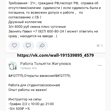
Требования : 21+, граждане РФ,паспорт РФ,  справка об 
отсутствии/наличии  судимости ( если судимость была и 
погашена, то возможен допуск к работе ,   по 
согласованию с СБ )

Дружный коллектив

З/п 6000 руб смена плюс суточные 

Звонить Павел +7 (927) 600-80-24 ( может ответить не 
сразу , находится на заводе . )
1
https://vk.com/wall-191539895_4579
Работа Тольятти Жигулевск
только что
&#127775;Открыты вакансии!&#127775;

Работа для студентов(сезонная)️

Опыт работы не важен!

Инструктор на сапы:

-График 2/2 с 10:00 до 21:00

-З/п 500₽ +%
