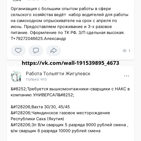
Организация с большим опытом работы в сфере 
сельского хозяйства ведёт  набор водителей для работы 
на самоходном опрыскивателе на срок с апреля по 
июнь. Предоставляем проживание и 3-х разовое 
питание. Оформление по ТК РФ. З/П сдельная высокая. 
Т+79272046625.Александр
1
https://vk.com/wall-191539895_4673
Работа Тольятти Жигулевск
только что
&#8252;Требуется вышкомонтажники-сварщики с НАКС в 
компанию УНИВЕРСАЛ&#8252; 

&#128206;Вахта 30/30, 45/45

&#128206;Чаяндинское газовое месторождение 
Республики Саха (Якутия)

&#128206;Зп В/м сварщик 5 разряда 9000 рублей смена , 
в/м сварщик 6 разряда 10000 рублей смена 
