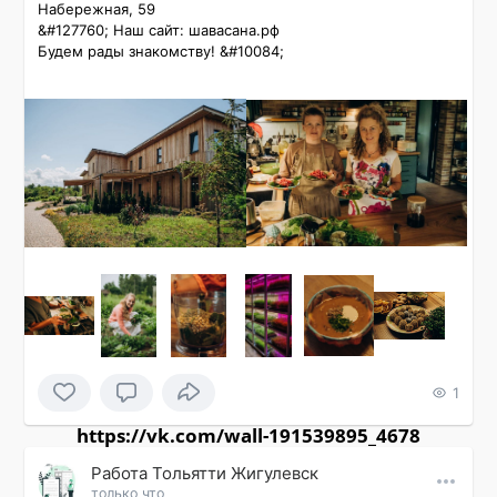
Набережная, 59

&#127760; Наш сайт: шавасана.рф

Будем рады знакомству! &#10084;️
1
https://vk.com/wall-191539895_4678
Работа Тольятти Жигулевск
только что