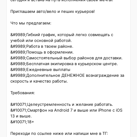
Приглашаем авто/вело и пеших курьеров!

Что мы предлагаем:

&#9989;Гибкий график, который легко совмещать с 
учебой или основной работой.

&#9989;Работа в твоем районе.

&#9989;Помощь в оформлении.

&#9989;Самостоятельный выбор районов для доставки.

&#9989;Бесплатная экипировка в курьерском центре.

&#9989;Ежедневные выплаты

&#9989;Дополнительное ДЕНЕЖНОЕ вознаграждение за 
скорость и качество работы.

Требования:

&#10071;Целеустремленность и желание работать.

&#10071;Смартфон на Android 7 и выше или iPhone с iOS 
13 и выше.

&#10071;18+

Переходи по ссылке ниже или напиши мне в ТГ: 