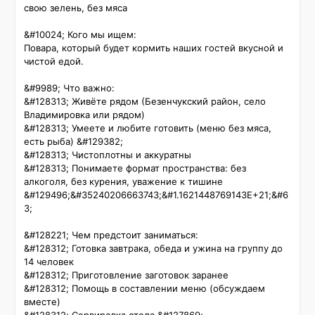
свою зелень, без мяса

&#10024; Кого мы ищем:

Повара, который будет кормить наших гостей вкусной и 
чистой едой.

&#9989; Что важно:

&#128313; Живёте рядом (Безенчукский район, село 
Владимировка или рядом)

&#128313; Умеете и любите готовить (меню без мяса, 
есть рыба) &#129382;

&#128313; Чистоплотны и аккуратны

&#128313; Понимаете формат пространства: без 
алкоголя, без курения, уважение к тишине 
&#129496;&#35240206663743;&#1.1621448769143E+21;&#6
3;

&#128221; Чем предстоит заниматься:

&#128312; Готовка завтрака, обеда и ужина на группу до 
14 человек

&#128312; Приготовление заготовок заранее

&#128312; Помощь в составлении меню (обсуждаем 
вместе)
