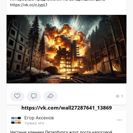
https://vk.cc/cJypL1
1
https://vk.com/wall27287641_13869
Εгор Αксенов
только что
Частные клиники Петербурга ждут роста налоговой 