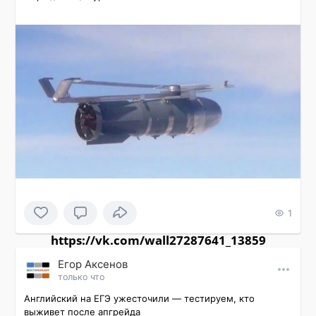
1
https://vk.com/wall27287641_13859
Εгор Αксенов
только что
Английский на ЕГЭ ужесточили — тестируем, кто 
выживет после апгрейда
