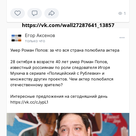
1
https://vk.com/wall27287641_13857
Εгор Αксенов
только что
Умер Роман Попов: за что вся страна полюбила актера

28 октября в возрасте 40 лет умер Роман Попов, 
известный россиянам по роли следователя Игоря 
Мухича в сериале «Полицейский с Рублевки» и 
множеству других проектов. Чем актер полюбился 
отечественному зрителю?

Интересные предложения на сегодняшний день 
https://vk.cc/cJypL1