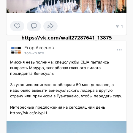
1
https://vk.com/wall27287641_13875
Εгор Αксенов
только что
Миссия невыполнима: спецслужбы США пытались 
выкрасть Мадуро, завербовав главного пилота 
президента Венесуэлы

За угон исполнителю пообещали 50 млн долларов, а 
надо было вывезти венесуэльского лидера в другую 
страну или прямиком в Гуантанамо, чтобы передать суду.

Интересные предложения на сегодняшний день 
https://vk.cc/cJypL1