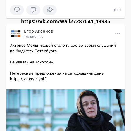
1
https://vk.com/wall27287641_13935
Εгор Αксенов
только что
Актрисе Мельниковой стало плохо во время слушаний 
по бюджету Петербурга

Ее увезли на «скорой».

Интересные предложения на сегодняшний день 
https://vk.cc/cJypL1