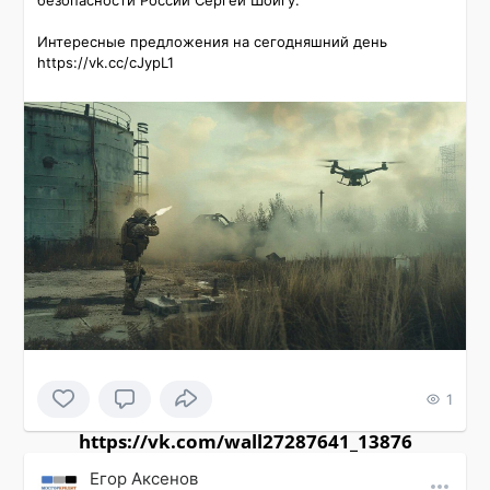
безопасности России Сергей Шойгу.

Интересные предложения на сегодняшний день 
https://vk.cc/cJypL1
1
https://vk.com/wall27287641_13876
Εгор Αксенов