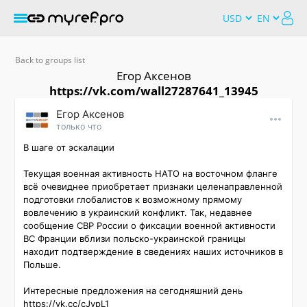
Back to groups list
Εгор Αксенов
https://vk.com/wall27287641_13945
Εгор Αксенов
только что
В шаге от эскалации

Текущая военная активность НАТО на восточном фланге 
всё очевиднее приобретает признаки целенаправленной 
подготовки глобалистов к возможному прямому 
вовлечению в украинский конфликт. Так, недавнее 
сообщение СВР России о фиксации военной активности 
ВС Франции вблизи польско-украинской границы 
находит подтверждение в сведениях наших источников в 
Польше.

Интересные предложения на сегодняшний день 
https://vk.cc/cJypL1