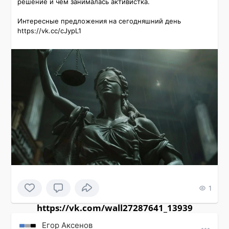
решение и чем занималась активистка.

Интересные предложения на сегодняшний день 
https://vk.cc/cJypL1
1
https://vk.com/wall27287641_13939
Εгор Αксенов